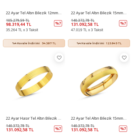
22 Ayar Tel Altın Bilezik 12mm 15 Gr
22 Ayar Tel Altın Bilezik 15mm 20 Gr
105.279,59 TL
140.372,78 TL
%7
%7
98.319,44 TL
131.092,58 TL
35.264 TL x 3 Taksit
47.019 TL x 3 Taksit
%4 Havale İndirimi
94.387 TL
%4 Havale İndirimi
125.849 TL
22 Ayar Hasır Tel Altın Bilezik 12mm 20 Gr
22 Ayar Tel Altın Bilezik 15mm 20 Gr
140.372,78 TL
140.372,78 TL
%7
%7
131.092,58 TL
131.092,58 TL