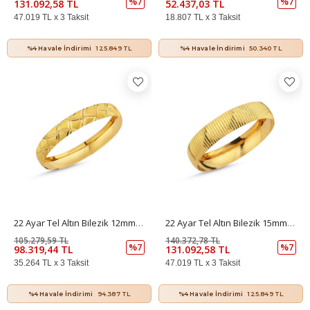
%7
%7
131.092,58 TL
52.437,03 TL
47.019 TL x 3 Taksit
18.807 TL x 3 Taksit
%4 Havale İndirimi
125.849 TL
%4 Havale İndirimi
50.340 TL
22 Ayar Tel Altın Bilezik 12mm 15 Gr
22 Ayar Tel Altın Bilezik 15mm 20 Gr
105.279,59 TL
140.372,78 TL
%7
%7
98.319,44 TL
131.092,58 TL
35.264 TL x 3 Taksit
47.019 TL x 3 Taksit
%4 Havale İndirimi
94.387 TL
%4 Havale İndirimi
125.849 TL