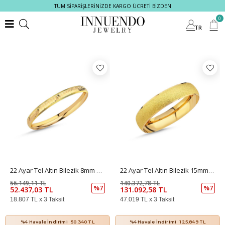
TÜM SİPARİŞLERİNİZDE KARGO ÜCRETİ BİZDEN
Filtrele
0
TR
22 Ayar Tel Altın Bilezik 8mm 8 Gr
22 Ayar Tel Altın Bilezik 15mm 20 Gr
56.149,11 TL
140.372,78 TL
%7
%7
52.437,03 TL
131.092,58 TL
18.807 TL x 3 Taksit
47.019 TL x 3 Taksit
%4 Havale İndirimi
50.340 TL
%4 Havale İndirimi
125.849 TL