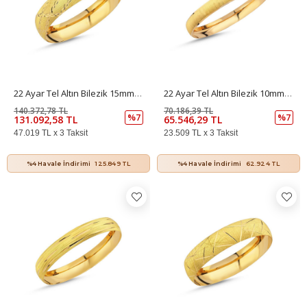
22 Ayar Tel Altın Bilezik 15mm 20 Gr
22 Ayar Tel Altın Bilezik 10mm 10 Gr
140.372,78 TL
70.186,39 TL
%7
%7
131.092,58 TL
65.546,29 TL
47.019 TL x 3 Taksit
23.509 TL x 3 Taksit
%4 Havale İndirimi
125.849 TL
%4 Havale İndirimi
62.924 TL