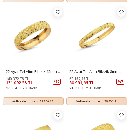
22 Ayar Tel Altın Bilezik 15mm 20 Gr
22 Ayar Tel Altın Bilezik 8mm 9 Gr
140.372,78 TL
63.167,75 TL
%7
%7
131.092,58 TL
58.991,66 TL
47.019 TL x 3 Taksit
21.158 TL x 3 Taksit
%4 Havale İndirimi
125.849 TL
%4 Havale İndirimi
56.632 TL