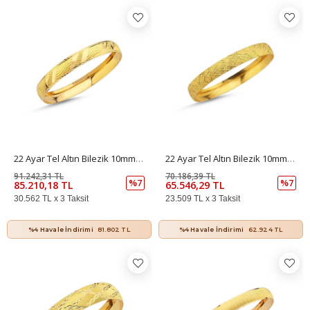
22 Ayar Tel Altın Bilezik 10mm 13 Gr
22 Ayar Tel Altın Bilezik 10mm 10 Gr
91.242,31 TL
70.186,39 TL
%7
%7
85.210,18 TL
65.546,29 TL
30.562 TL x 3 Taksit
23.509 TL x 3 Taksit
%4 Havale İndirimi
81.802 TL
%4 Havale İndirimi
62.924 TL