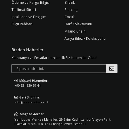
Ödeme ve Kargo Bilgisi
Bilezik
Teslimat Süreci
Piercing
İptal, İade ve Değişim
Çocuk
Ölçü Rehberi
Harf Koleksiyonu
Milano Chain
Aurya Bilezik Koleksiyonu
Bizden Haberler
Kampanya ve Fırsatlarımızdan İlk Siz Haberdar Olun!
Müşteri Hizmetleri:
+90 531 830 59 44
Geri Bildirim:
info@innuendo.com.tr
Mağaza Adresi:
Yenibosna Merkez Mahallesi 29 Ekim Cad. İstanbul Vizyon Park
Plazaları 5.Blok K.8 D.814 Bahçelievler-İstanbul