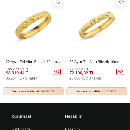
22 Ayar Tel Altın Bilezik 12mm 15 Gr
22 Ayar Tel Altın Bilezik 10mm 11 Gr
105.279,59 TL
77.205,03 TL
%7
%7
98.319,44 TL
72.100,92 TL
35.264 TL x 3 Taksit
25.860 TL x 3 Taksit
%4 Havale İndirimi
94.387 TL
%4 Havale İndirimi
69.217 TL
Kurumsal
Hesabım
Hakkımızda
Hesabım