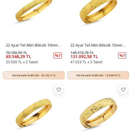
22 Ayar Tel Altın Bilezik 10mm 10 Gr
22 Ayar Tel Altın Bilezik 15mm 20 Gr
70.186,39 TL
140.372,78 TL
%7
%7
65.546,29 TL
131.092,58 TL
23.509 TL x 3 Taksit
47.019 TL x 3 Taksit
%4 Havale İndirimi
62.924 TL
%4 Havale İndirimi
125.849 TL