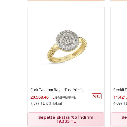
Çark Tasarım Baget Taşlı Yüzük
Renkli 
%15
20.568,46 TL
11.421
24.270,78 TL
7.377 TL x 3 Taksit
4.097 TL
Sepette Ekstra %5 İndirim
Se
19.335 TL