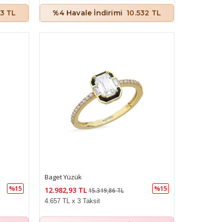
43 TL
%4 Havale İndirimi
10.532 TL
Baget Yüzük
%15
%15
12.982,93 TL
15.319,86 TL
4.657 TL x 3 Taksit