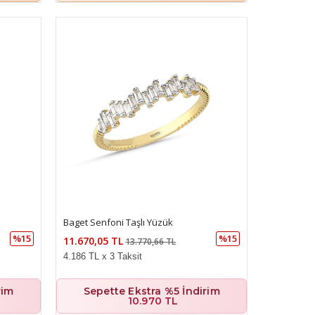
Baget Senfoni Taşlı Yüzük
%15
%15
11.670,05 TL
13.770,66 TL
4.186 TL x 3 Taksit
rim
Sepette Ekstra %5 İndirim
10.970 TL