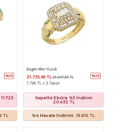
Baget Altın Yüzük
%15
%15
21.735,46 TL
25.647,85 TL
7.796 TL x 3 Taksit
11.725
Sepette Ekstra %5 İndirim
20.432 TL
56 TL
%4 Havale İndirimi
19.615 TL