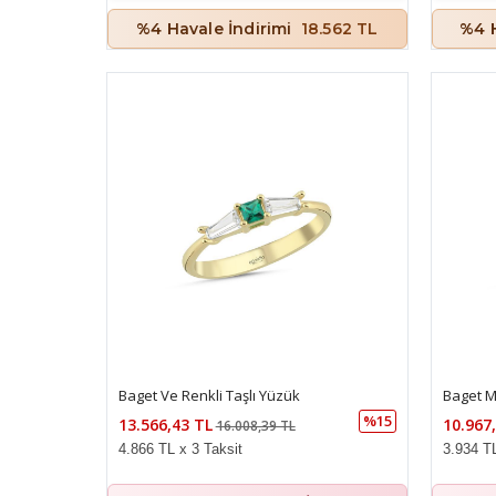
%4 Havale İndirimi
18.562 TL
%4 H
Baget Ve Renkli Taşlı Yüzük
Baget M
%15
13.566,43 TL
10.967
16.008,39 TL
4.866 TL x 3 Taksit
3.934 TL