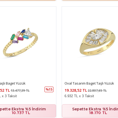
Taşlı Baget Yüzük
Oval Tasarım Baget Taşlı Yüzük
%15
,52 TL
19.328,52 TL
13.477,39 TL
22.807,65 TL
 x 3 Taksit
6.932 TL x 3 Taksit
pette Ekstra %5 İndirim
Sepette Ekstra %5 İndi
10.737 TL
18.170 TL