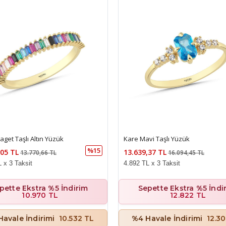
aget Taşlı Altın Yüzük
Kare Mavi Taşlı Yüzük
%15
,05 TL
13.639,37 TL
13.770,66 TL
16.094,45 TL
 x 3 Taksit
4.892 TL x 3 Taksit
pette Ekstra %5 İndirim
Sepette Ekstra %5 İndi
10.970 TL
12.822 TL
Havale İndirimi
10.532 TL
%4 Havale İndirimi
12.3