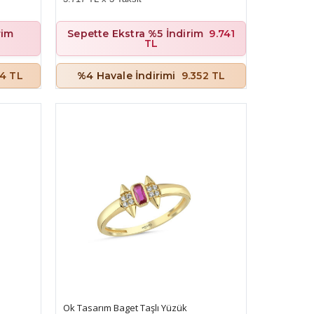
rim
Sepette Ekstra %5 İndirim
9.741
TL
44 TL
%4 Havale İndirimi
9.352 TL
Ok Tasarım Baget Taşlı Yüzük