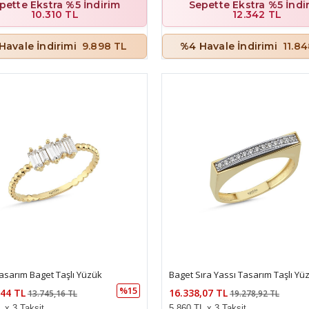
pette Ekstra %5 İndirim
Sepette Ekstra %5 İndi
10.310 TL
12.342 TL
Havale İndirimi
9.898 TL
%4 Havale İndirimi
11.8
asarım Baget Taşlı Yüzük
Baget Sıra Yassı Tasarım Taşlı Yü
%15
,44 TL
16.338,07 TL
13.745,16 TL
19.278,92 TL
 x 3 Taksit
5.860 TL x 3 Taksit