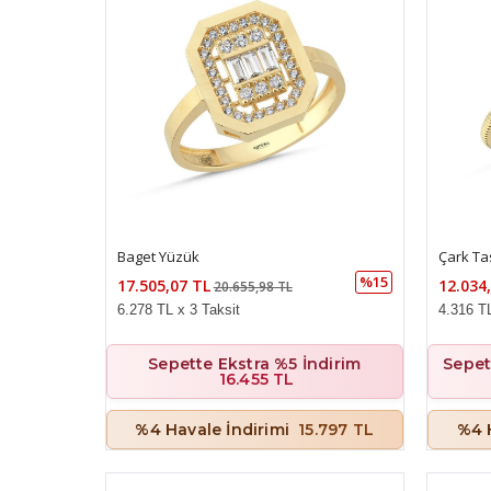
Çark Ta
Baget Yüzük
%15
12.034
17.505,07 TL
20.655,98 TL
4.316 TL
6.278 TL x 3 Taksit
Sepet
Sepette Ekstra %5 İndirim
16.455 TL
%4 
%4 Havale İndirimi
15.797 TL