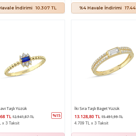
avale İndirimi
10.307 TL
%4 Havale İndirimi
17.4
avi Taşlı Yüzük
İki Sıra Taşlı Baget Yüzük
%15
,68 TL
13.128,80 TL
12.941,87 TL
15.491,99 TL
 x 3 Taksit
4.709 TL x 3 Taksit