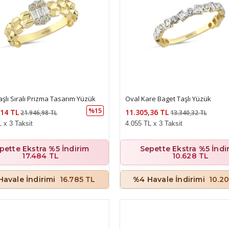
aşlı Sıralı Prizma Tasarım Yüzük
Oval Kare Baget Taşlı Yüzük
%15
,14 TL
11.305,36 TL
21.946,98 TL
13.340,32 TL
 x 3 Taksit
4.055 TL x 3 Taksit
pette Ekstra %5 İndirim
Sepette Ekstra %5 İndi
17.484 TL
10.628 TL
Havale İndirimi
16.785 TL
%4 Havale İndirimi
10.2