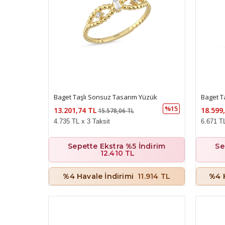
Baget Taşlı Sonsuz Tasarım Yüzük
Baget T
%15
13.201,74 TL
18.599
15.578,06 TL
4.735 TL x 3 Taksit
6.671 TL
Sepette Ekstra %5 İndirim
Se
12.410 TL
%4 Havale İndirimi
11.914 TL
%4 