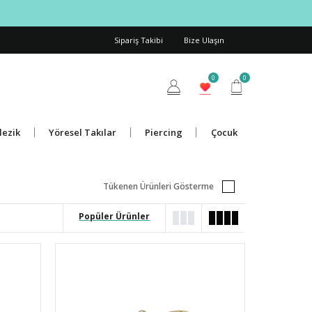
Sipariş Takibi
Bize Ulaşın
0
0
lezik
Yöresel Takılar
Piercing
Çocuk
Tükenen Ürünleri Gösterme