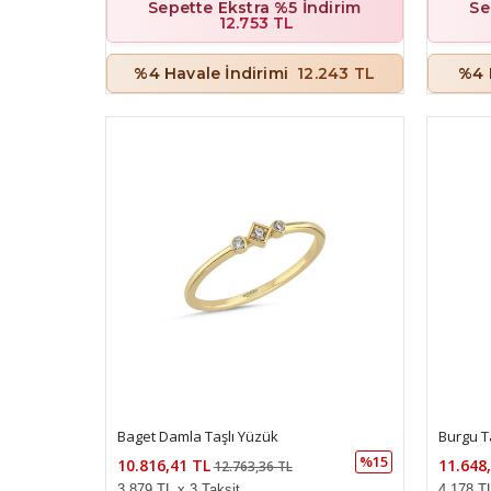
Sepette Ekstra %5 İndirim
Se
12.753 TL
%4 Havale İndirimi
12.243 TL
%4 
Baget Damla Taşlı Yüzük
Burgu T
%15
10.816,41 TL
11.648
12.763,36 TL
3.879 TL x 3 Taksit
4.178 TL