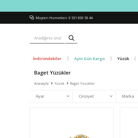
Müşteri Hizmetleri: 0 531 830 59 44
İndirimdekiler
Aynı Gün Kargo
Yüzük
Baget Yüzükler
Anasayfa
Yüzük
Baget Yüzükler
Ayar
Cinsiyet
Marka