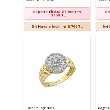
Sepette Ekstra %5 İndirim
Se
10.168 TL
%4 Havale İndirimi
9.761 TL
%4 
Tasarım Taşlı Yüzük
Baget T