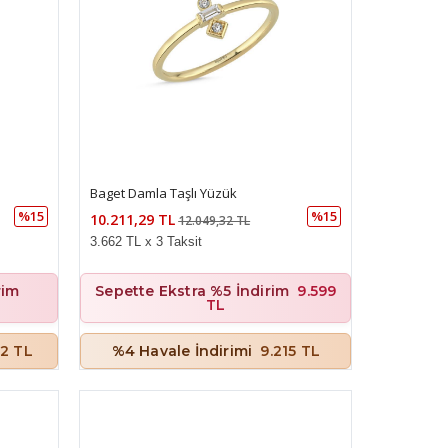
Baget Damla Taşlı Yüzük
%15
%15
10.211,29 TL
12.049,32 TL
3.662 TL x 3 Taksit
rim
Sepette Ekstra %5 İndirim
9.599
TL
02 TL
%4 Havale İndirimi
9.215 TL