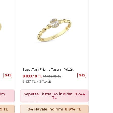
Baget Taşlı Prizma Tasarım Yüzük
%15
%15
9.833,10 TL
11.603,05 TL
3.527 TL x 3 Taksit
rim
Sepette Ekstra %5 İndirim
9.244
TL
09 TL
%4 Havale İndirimi
8.874 TL