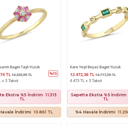
sarım Baget Taşlı Yüzük
Kare Yeşil Beyaz Baget Yüzük
%15
,74 TL
12.472,36 TL
14.200,99 TL
14.717,39 TL
 x 3 Taksit
4.473 TL x 3 Taksit
te Ekstra %5 İndirim
11.313
Sepette Ekstra %5 İndirim
TL
TL
Havale İndirimi
10.861 TL
%4 Havale İndirimi
11.2