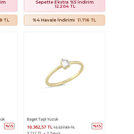
rim
Sepette Ekstra %5 İndirim
12.204 TL
48 TL
%4 Havale İndirimi
11.716 TL
zük
Baget Taşlı Yüzük
%15
%15
10.362,57 TL
12.227,83 TL
3.717 TL x 3 Taksit