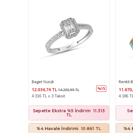
Baget Yüzük
Renkli B
%15
12.034,74 TL
11.670
14.200,99 TL
4.316 TL x 3 Taksit
4.186 TL
Sepette Ekstra %5 İndirim
11.313
Se
TL
%4 Havale İndirimi
10.861 TL
%4 