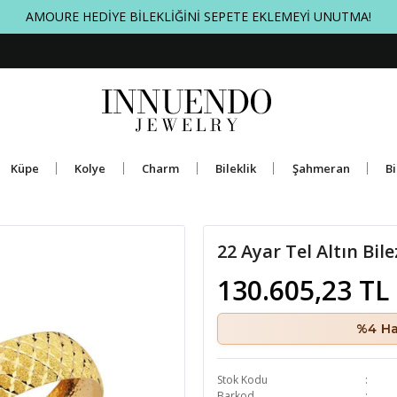
AMOURE HEDİYE BİLEKLİĞİNİ SEPETE EKLEMEYİ UNUTMA!
Küpe
Kolye
Charm
Bileklik
Şahmeran
Bi
22 Ayar Tel Altın Bi
130.605,23 TL
%4 Ha
Stok Kodu
Barkod