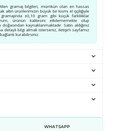
rtilen gramaj bilgileri, mümkün olan en hassas
 altın ürünlerimizin büyük bir kısmı el işçiliğiyle
n gramajında ±0,10 gram gibi küçük farklılıklar
urum, ürünün kalitesini etkilememekte olup
 doğasından kaynaklanmaktadır. Satın aldığınız
a detaylı bilgi almak isterseniz, iletişim sayfamız
ağlantı kurabilirsiniz.
WHATSAPP