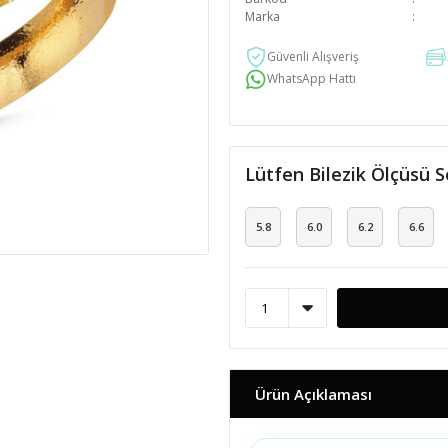
Marka
Güvenli Alışveriş
WhatsApp Hattı
Lütfen Bilezik Ölçüsü S
5.8
6.0
6.2
6.6
Ürün Açıklaması