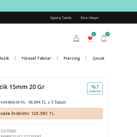
Sipariş Takibi
Bize Ulaşın
0
0
lezik
Yöresel Takılar
Piercing
Çocuk
lezik 15mm 20 Gr
%7
i̇ndi̇ri̇m
139.850,93 TL
46.844 TL x 3 Taksit
vale İndirimi
125.381 TL
OZY0081
869BR20.0CLTOZY0081