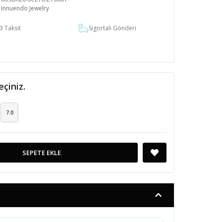
Innuendo Jewelry
3 Taksit
Sigortalı Gönderi
eçiniz.
7.0
SEPETE EKLE