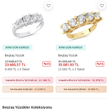
Beştaş Yüzük
Beştaş Yüzük
27.848,67 TL
41.396,68 TL
%15
%15
23.600,57 TL
35.081,93 TL
8.465 TL x 3 Taksit
12.583 TL x 3 Taksit
Sepette Ekstra %5 İndirim
22.186 TL
Sepette Ekstra %5 İndirim
32.978 TL
%4 Havale İndirimi
21.298 TL
%4 Havale İndirimi
31.659 TL
Beştaş Yüzükler Koleksiyonu