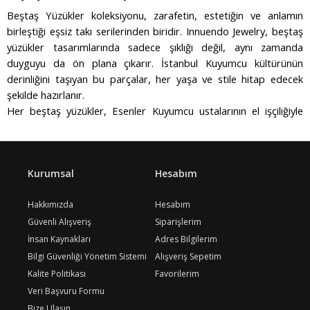
Beştaş Yüzükler koleksiyonu, zarafetin, estetiğin ve anlamın
birleştiği eşsiz takı serilerinden biridir. Innuendo Jewelry, beştaş
yüzükler tasarımlarında sadece şıklığı değil, aynı zamanda
duyguyu da ön plana çıkarır. İstanbul Kuyumcu kültürünün
derinliğini taşıyan bu parçalar, her yaşa ve stile hitap edecek
şekilde hazırlanır.
Her beştaş yüzükler, Esenler Kuyumcu ustalarının el işçiliğiyle
hayat bulur. Modern çizgilerle harmanlanan klasik formlar, hem
günlük kullanımda hem de özel günlerde kusursuz bir
tamamlayıcı olur. Özellikle 14 ayar altın ile işlenen detaylar, uzun
Kurumsal
Hesabım
ömürlü kullanım sunarken ışıltılı görünümden ödün vermez.
Innuendo Jewelry’nin sunduğu beştaş yüzükler modelleri, sadece
Hakkımızda
Hesabım
birer aksesuar değil, aynı zamanda zarafetin simgesidir.
Sevgililer Günü, yıldönümü, doğum günü veya kendinize hediye
Güvenli Alışveriş
Siparişlerim
etmek istediğiniz özel bir günde tercih edebileceğiniz bu takılar,
İnsan Kaynakları
Adres Bilgilerim
bulunduğunuz her ortamda dikkatleri üzerinize çeker.
Bilgi Güvenliği Yönetim Sistemi
Alışveriş Sepetim
İstanbul Kuyumcu geleneğinin modern yorumunu taşıyan
Kalite Politikası
Favorilerim
koleksiyon, Innuendo Jewelry’nin kalite anlayışıyla birleşiyor. 22
Veri Başvuru Formu
ayar altının asaletini taşıyan parçalar, yatırım değeri taşırken
Bize Ulaşın