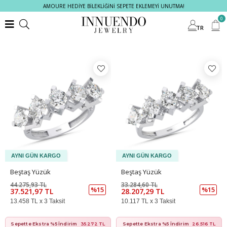
AMOURE HEDİYE BİLEKLİĞİNİ SEPETE EKLEMEYİ UNUTMA!
Filtrele
0
TR
Beştaş Yüzük
Beştaş Yüzük
44.275,93 TL
33.284,60 TL
%15
%15
37.521,97 TL
28.207,29 TL
13.458 TL x 3 Taksit
10.117 TL x 3 Taksit
Sepette Ekstra %5 İndirim
35.272 TL
Sepette Ekstra %5 İndirim
26.516 TL