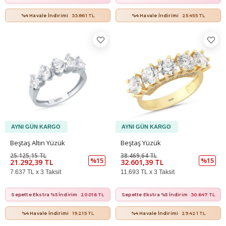
%4 Havale İndirimi
33.861 TL
%4 Havale İndirimi
25.455 TL
Beştaş Altın Yüzük
Beştaş Yüzük
25.125,15 TL
38.469,64 TL
%15
%15
21.292,39 TL
32.601,39 TL
7.637 TL x 3 Taksit
11.693 TL x 3 Taksit
Sepette Ekstra %5 İndirim
20.016 TL
Sepette Ekstra %5 İndirim
30.647 TL
%4 Havale İndirimi
19.215 TL
%4 Havale İndirimi
29.421 TL