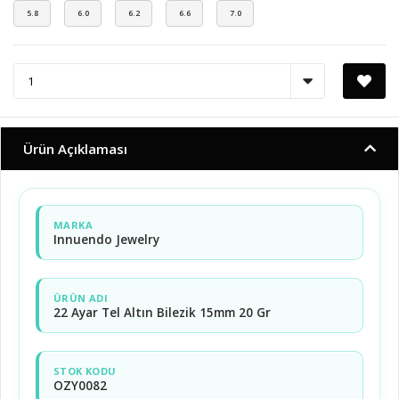
5.8
6.0
6.2
6.6
7.0
Ürün Açıklaması
MARKA
Innuendo Jewelry
ÜRÜN ADI
22 Ayar Tel Altın Bilezik 15mm 20 Gr
STOK KODU
OZY0082