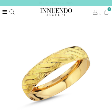
ÜCRETSİZ BAKIM GARANTİSİ
0
TR