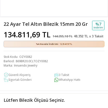
22 Ayar Tel Altın Bilezik 15mm 20 Gr
%7
i̇ndi̇ri̇m
134.811,69 TL
144.355,18 TL
48.352 TL x 3 Taksit
%4 Havale İndirimi
129.419 TL
Stok Kodu
OZY0082
Barkod
869BR20.0CLTOZY0082
Marka
Innuendo Jewelry
Güvenli Alışveriş
3 Taksit
Sigortalı Gönderi
WhatsApp Hattı
Lütfen Bilezik Ölçüsü Seçiniz.