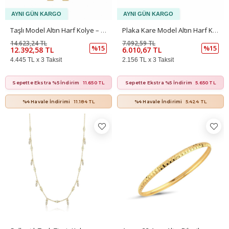
Taşlı Model Altın Harf Kolye – Işıltılı Şık Tasarım (0,90 × 0,90 Cm – 0,25 Mm)
Plaka Kare Model Altın Harf Kolye Ucu – Minimal Şık Tasarım (2,2 × 1,60 Cm – 0,05 Mm)
14.623,24 TL
7.092,59 TL
%15
%15
12.392,58 TL
6.010,67 TL
4.445 TL x 3 Taksit
2.156 TL x 3 Taksit
Sepette Ekstra %5 İndirim
11.650 TL
Sepette Ekstra %5 İndirim
5.650 TL
%4 Havale İndirimi
11.184 TL
%4 Havale İndirimi
5.424 TL