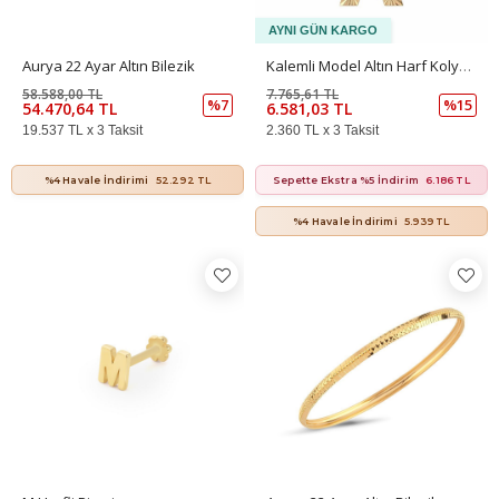
Aurya 22 Ayar Altın Bilezik
Kalemli Model Altın Harf Kolye Ucu – Modern Ve Zarif Tasarım (1,5 × 1,2 Cm – 0,2 Mm)
58.588,00 TL
7.765,61 TL
%7
%15
54.470,64 TL
6.581,03 TL
19.537 TL x 3 Taksit
2.360 TL x 3 Taksit
%4 Havale İndirimi
52.292 TL
Sepette Ekstra %5 İndirim
6.186 TL
%4 Havale İndirimi
5.939 TL