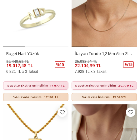
Baget Harf Yüzük
İtalyan Tondo 1,2 Mm Altın Zincir
22.440,62 TL
26.083,51 TL
%15
%15
19.017,48 TL
22.104,39 TL
6.821 TL x 3 Taksit
7.928 TL x 3 Taksit
Sepette Ekstra %5 İndirim
17.877 TL
Sepette Ekstra %5 İndirim
20.779 TL
%4 Havale İndirimi
17.162 TL
%4 Havale İndirimi
19.948 TL