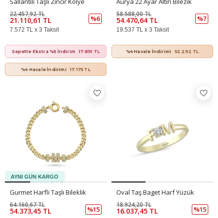
Sallantılı Taşlı Zincir Kolye
Aurya 22 Ayar Altın Bilezik
22.457,92 TL
58.588,00 TL
%6
%7
21.110,61 TL
54.470,64 TL
7.572 TL x 3 Taksit
19.537 TL x 3 Taksit
Sepette Ekstra %5 İndirim
17.891 TL
%4 Havale İndirimi
52.292 TL
%4 Havale İndirimi
17.175 TL
Gurmet Harfli Taşlı Bileklik
Oval Taş Baget Harf Yüzük
64.160,67 TL
18.924,20 TL
%15
%15
54.373,45 TL
16.037,45 TL