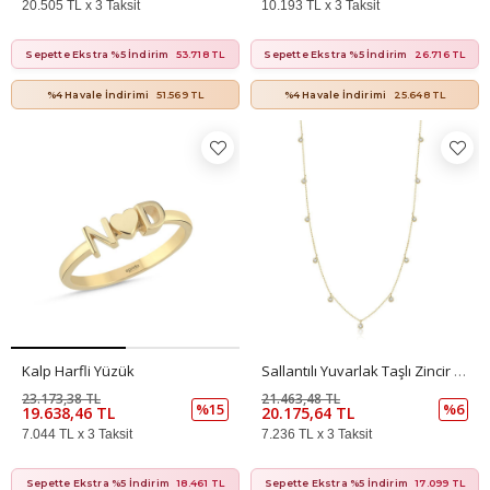
20.505 TL x 3 Taksit
10.193 TL x 3 Taksit
Sepette Ekstra %5 İndirim
53.718 TL
Sepette Ekstra %5 İndirim
26.716 TL
%4 Havale İndirimi
51.569 TL
%4 Havale İndirimi
25.648 TL
Kalp Harfli Yüzük
Sallantılı Yuvarlak Taşlı Zincir Kolye
23.173,38 TL
21.463,48 TL
%15
%6
19.638,46 TL
20.175,64 TL
7.044 TL x 3 Taksit
7.236 TL x 3 Taksit
Sepette Ekstra %5 İndirim
18.461 TL
Sepette Ekstra %5 İndirim
17.099 TL