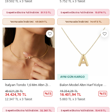
19.502 TL x 3 Taksit
5.752 TL x 3 Taksit
Sepette Ekstra %5 İndirim
51.113 TL
Sepette Ekstra %5 İndirim
15.076 TL
%4 Havale İndirimi
49.069 TL
%4 Havale İndirimi
14.473 TL
İtalyan Tondo 1,6 Mm Altın Zincir
Balon Model Altın Harf Kolye – Büyük Boy Yuvarlak Hatlı Tasarım (1,8 × 1,15 Cm – 0,3 Mm)
40.621,28 TL
19.354,29 TL
%15
%15
34.424,70 TL
16.401,94 TL
12.347 TL x 3 Taksit
5.883 TL x 3 Taksit
Sepette Ekstra %5 İndirim
32.361 TL
Sepette Ekstra %5 İndirim
15.419 TL