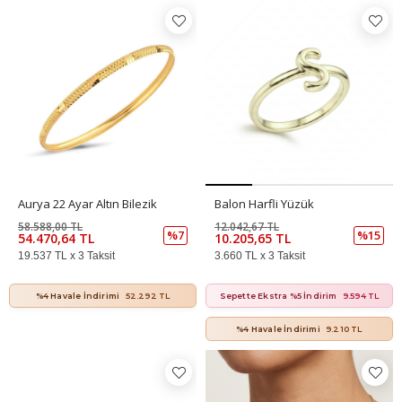
Aurya 22 Ayar Altın Bilezik
Balon Harfli Yüzük
58.588,00 TL
12.042,67 TL
%7
%15
54.470,64 TL
10.205,65 TL
19.537 TL x 3 Taksit
3.660 TL x 3 Taksit
%4 Havale İndirimi
52.292 TL
Sepette Ekstra %5 İndirim
9.594 TL
%4 Havale İndirimi
9.210 TL