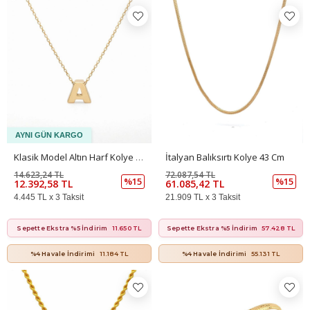
Klasik Model Altın Harf Kolye – Minimal Kare Tasarım (0,90 × 0,90 Cm – 0,25 Mm)
İtalyan Balıksırtı Kolye 43 Cm
14.623,24 TL
72.087,54 TL
%15
%15
12.392,58 TL
61.085,42 TL
4.445 TL x 3 Taksit
21.909 TL x 3 Taksit
Sepette Ekstra %5 İndirim
11.650 TL
Sepette Ekstra %5 İndirim
57.428 TL
%4 Havale İndirimi
11.184 TL
%4 Havale İndirimi
55.131 TL