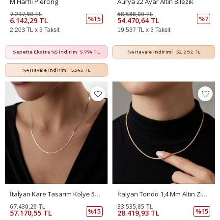
M Harfli Piercing
Aurya 22 Ayar Altın Bilezik
7.247,90 TL
58.588,00 TL
%15
%7
6.142,29 TL
54.470,64 TL
2.203 TL x 3 Taksit
19.537 TL x 3 Taksit
Sepette Ekstra %5 İndirim
5.774 TL
%4 Havale İndirimi
52.292 TL
%4 Havale İndirimi
5.543 TL
İtalyan Kare Tasarım Kolye 50 Cm
İtalyan Tondo 1,4 Mm Altın Zincir
67.430,20 TL
33.535,85 TL
%15
%15
57.170,55 TL
28.419,93 TL