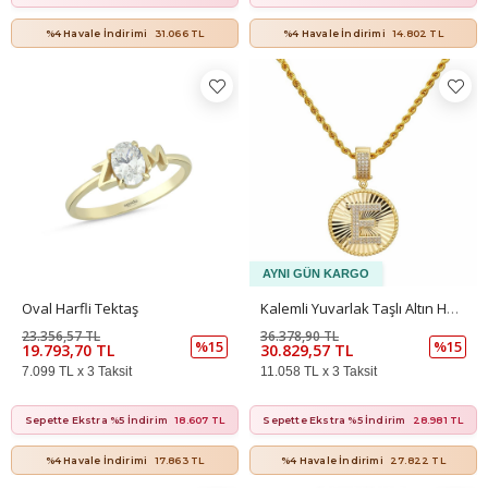
%4 Havale İndirimi
31.066 TL
%4 Havale İndirimi
14.802 TL
Oval Harfli Tektaş
Kalemli Yuvarlak Taşlı Altın Harf Kolye Ucu – Özel Tasarım (2,2 × 2 Cm – 0,2 Mm)
23.356,57 TL
36.378,90 TL
%15
%15
19.793,70 TL
30.829,57 TL
7.099 TL x 3 Taksit
11.058 TL x 3 Taksit
Sepette Ekstra %5 İndirim
18.607 TL
Sepette Ekstra %5 İndirim
28.981 TL
%4 Havale İndirimi
17.863 TL
%4 Havale İndirimi
27.822 TL