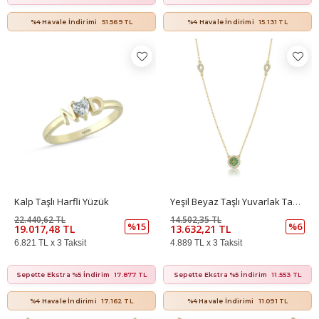
%4 Havale İndirimi
51.569 TL
%4 Havale İndirimi
15.131 TL
Kalp Taşlı Harfli Yüzük
Yeşil Beyaz Taşlı Yuvarlak Tasarım Kolye
22.440,62 TL
14.502,35 TL
%15
%6
19.017,48 TL
13.632,21 TL
6.821 TL x 3 Taksit
4.889 TL x 3 Taksit
Sepette Ekstra %5 İndirim
17.877 TL
Sepette Ekstra %5 İndirim
11.553 TL
%4 Havale İndirimi
17.162 TL
%4 Havale İndirimi
11.091 TL