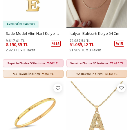
Sade Model Altın Harf Kolye Ucu – Günlük Kullanıma Uygun (1,20 × 1,2 Cm – 0,10 Mm)
İtalyan Balıksırtı Kolye 54 Cm
9.617,41 TL
72.087,54 TL
%15
%15
8.150,35 TL
61.085,42 TL
2.923 TL x 3 Taksit
21.909 TL x 3 Taksit
Sepette Ekstra %5 İndirim
7.662 TL
Sepette Ekstra %5 İndirim
57.428 TL
%4 Havale İndirimi
7.355 TL
%4 Havale İndirimi
55.131 TL