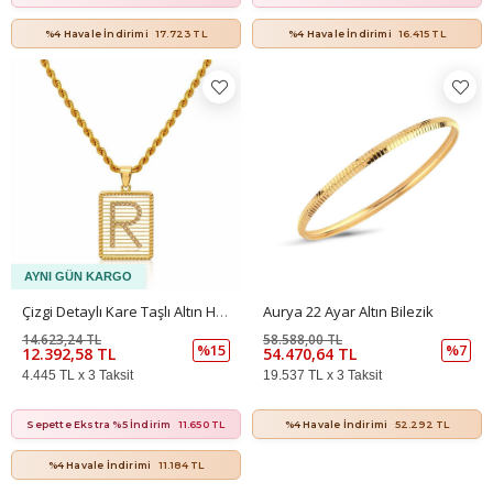
%4 Havale İndirimi
17.723 TL
%4 Havale İndirimi
16.415 TL
Çizgi Detaylı Kare Taşlı Altın Harf Kolye Ucu – Özel Seri (2,1 × 1,3 Cm – 0,15 Mm)
Aurya 22 Ayar Altın Bilezik
14.623,24 TL
58.588,00 TL
%15
%7
12.392,58 TL
54.470,64 TL
4.445 TL x 3 Taksit
19.537 TL x 3 Taksit
Sepette Ekstra %5 İndirim
11.650 TL
%4 Havale İndirimi
52.292 TL
%4 Havale İndirimi
11.184 TL