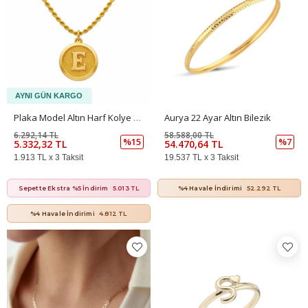
Plaka Model Altın Harf Kolye Ucu – Kişiye Özel Tasarım (2 × 1,90 Cm – 0,05 Mm)
Aurya 22 Ayar Altın Bilezik
6.292,14 TL
58.588,00 TL
%15
%7
5.332,32 TL
54.470,64 TL
1.913 TL x 3 Taksit
19.537 TL x 3 Taksit
Sepette Ekstra %5 İndirim
5.013 TL
%4 Havale İndirimi
52.292 TL
%4 Havale İndirimi
4.812 TL