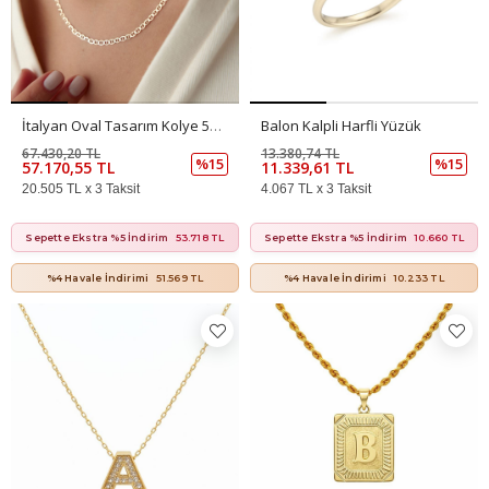
İtalyan Oval Tasarım Kolye 50 Cm
Balon Kalpli Harfli Yüzük
67.430,20 TL
13.380,74 TL
%15
%15
57.170,55 TL
11.339,61 TL
20.505 TL x 3 Taksit
4.067 TL x 3 Taksit
Sepette Ekstra %5 İndirim
53.718 TL
Sepette Ekstra %5 İndirim
10.660 TL
%4 Havale İndirimi
51.569 TL
%4 Havale İndirimi
10.233 TL