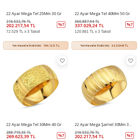
22 Ayar Mega Tel 25Mm 30 Gr
22 Ayar Mega Tel 40Mm 50 Gr
216.532,76 TL
360.887,94 TL
%7
%7
202.217,54 TL
337.029,24 TL
72.529 TL x 3 Taksit
120.881 TL x 3 Taksit
%4 Havale İndirimi
194.129 TL
%4 Havale İndirimi
323.548 TL
22 Ayar Mega Tel 30Mm 40 Gr
22 Ayar Mega Şarnel 30Mm 30 Gr
288.710,35 TL
216.532,76 TL
%7
%7
269.623,39 TL
202.217,54 TL