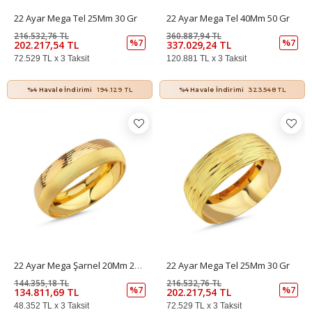
22 Ayar Mega Tel 25Mm 30 Gr
22 Ayar Mega Tel 40Mm 50 Gr
216.532,76 TL
360.887,94 TL
%7
%7
202.217,54 TL
337.029,24 TL
72.529 TL x 3 Taksit
120.881 TL x 3 Taksit
%4 Havale İndirimi
194.129 TL
%4 Havale İndirimi
323.548 TL
22 Ayar Mega Şarnel 20Mm 20 Gr
22 Ayar Mega Tel 25Mm 30 Gr
144.355,18 TL
216.532,76 TL
%7
%7
134.811,69 TL
202.217,54 TL
48.352 TL x 3 Taksit
72.529 TL x 3 Taksit