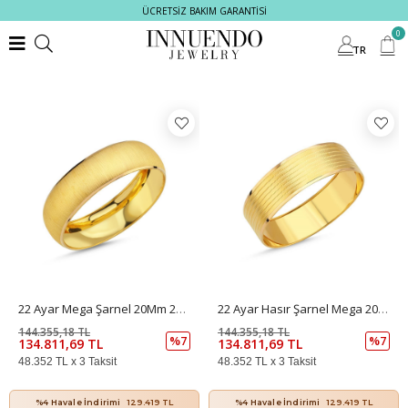
ÜCRETSİZ BAKIM GARANTİSİ
Filtrele
0
TR
22 Ayar Mega Şarnel 20Mm 20 Gr
22 Ayar Hasır Şarnel Mega 20Mm 20 Gr
144.355,18 TL
144.355,18 TL
%7
%7
134.811,69 TL
134.811,69 TL
48.352 TL x 3 Taksit
48.352 TL x 3 Taksit
%4 Havale İndirimi
129.419 TL
%4 Havale İndirimi
129.419 TL