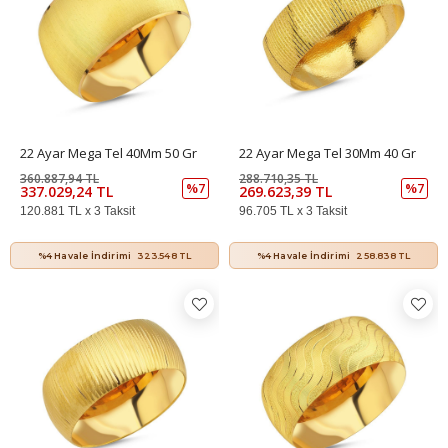
22 Ayar Mega Tel 40Mm 50 Gr
22 Ayar Mega Tel 30Mm 40 Gr
360.887,94 TL
288.710,35 TL
%7
%7
337.029,24 TL
269.623,39 TL
120.881 TL x 3 Taksit
96.705 TL x 3 Taksit
%4 Havale İndirimi
323.548 TL
%4 Havale İndirimi
258.838 TL