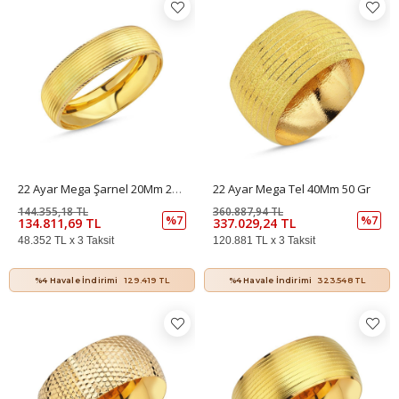
22 Ayar Mega Şarnel 20Mm 20 Gr
22 Ayar Mega Tel 40Mm 50 Gr
144.355,18 TL
360.887,94 TL
%7
%7
134.811,69 TL
337.029,24 TL
48.352 TL x 3 Taksit
120.881 TL x 3 Taksit
%4 Havale İndirimi
129.419 TL
%4 Havale İndirimi
323.548 TL