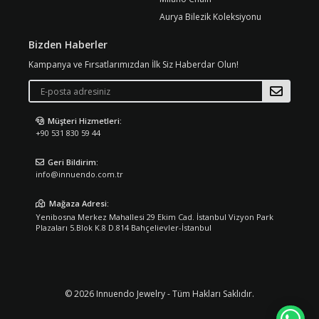
Aurya Bilezik Koleksiyonu
Bizden Haberler
Kampanya ve Fırsatlarımızdan İlk Siz Haberdar Olun!
Müşteri Hizmetleri:
+90 531 830 59 44
Geri Bildirim:
info@innuendo.com.tr
Mağaza Adresi:
Yenibosna Merkez Mahallesi 29 Ekim Cad. İstanbul Vizyon Park
Plazaları 5.Blok K.8 D.814 Bahçelievler-İstanbul
© 2026 Innuendo Jewelry - Tüm Hakları Saklıdır.
WH