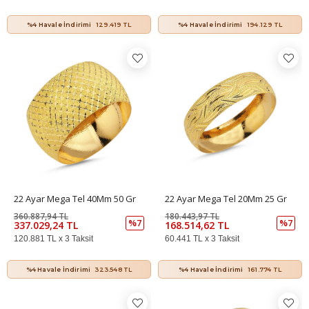
%4 Havale İndirimi
129.419 TL
%4 Havale İndirimi
194.129 TL
22 Ayar Mega Tel 40Mm 50 Gr
22 Ayar Mega Tel 20Mm 25 Gr
360.887,94 TL
180.443,97 TL
%7
%7
337.029,24 TL
168.514,62 TL
120.881 TL x 3 Taksit
60.441 TL x 3 Taksit
%4 Havale İndirimi
323.548 TL
%4 Havale İndirimi
161.774 TL