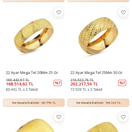
22 Ayar Mega Tel 20Mm 25 Gr
22 Ayar Mega Tel 25Mm 30 Gr
180.443,97 TL
216.532,76 TL
%7
%7
168.514,62 TL
202.217,54 TL
60.441 TL x 3 Taksit
72.529 TL x 3 Taksit
%4 Havale İndirimi
161.774 TL
%4 Havale İndirimi
194.129 TL