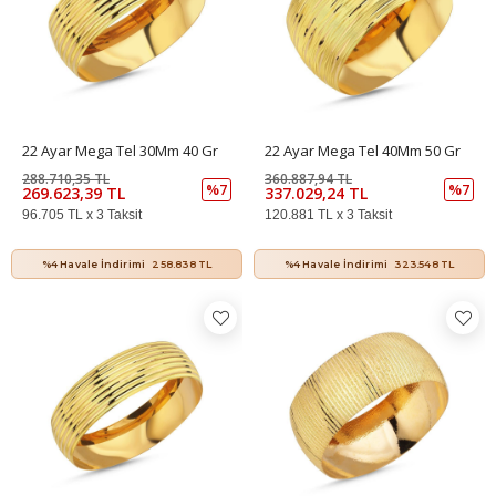
22 Ayar Mega Tel 30Mm 40 Gr
22 Ayar Mega Tel 40Mm 50 Gr
288.710,35 TL
360.887,94 TL
%7
%7
269.623,39 TL
337.029,24 TL
96.705 TL x 3 Taksit
120.881 TL x 3 Taksit
%4 Havale İndirimi
258.838 TL
%4 Havale İndirimi
323.548 TL