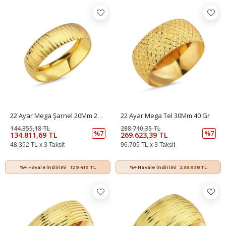
22 Ayar Mega Şarnel 20Mm 20 Gr
22 Ayar Mega Tel 30Mm 40 Gr
144.355,18 TL
288.710,35 TL
%7
%7
134.811,69 TL
269.623,39 TL
48.352 TL x 3 Taksit
96.705 TL x 3 Taksit
%4 Havale İndirimi
129.419 TL
%4 Havale İndirimi
258.838 TL