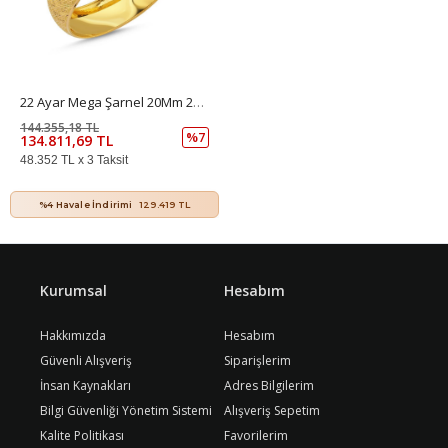
22 Ayar Mega Şarnel 20Mm 20 Gr
144.355,18 TL
%7
134.811,69 TL
48.352 TL x 3 Taksit
%4 Havale İndirimi
129.419 TL
Kurumsal
Hesabım
Hakkımızda
Hesabım
Güvenli Alışveriş
Siparişlerim
İnsan Kaynakları
Adres Bilgilerim
Bilgi Güvenliği Yönetim Sistemi
Alışveriş Sepetim
Kalite Politikası
Favorilerim