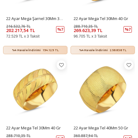
22 Ayar Mega Şarnel 30Mm 30 Gr
22 Ayar Mega Tel 30Mm 40 Gr
216.532,76 TL
288.710,35 TL
%7
%7
202.217,54 TL
269.623,39 TL
72.529 TL x 3 Taksit
96.705 TL x 3 Taksit
%4 Havale İndirimi
194.129 TL
%4 Havale İndirimi
258.838 TL
22 Ayar Mega Tel 30Mm 40 Gr
22 Ayar Mega Tel 40Mm 50 Gr
288.710,35 TL
360.887,94 TL