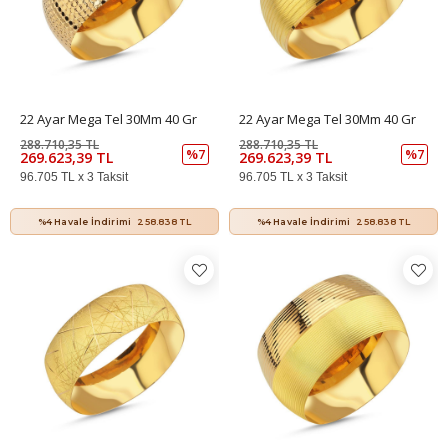
22 Ayar Mega Tel 30Mm 40 Gr
22 Ayar Mega Tel 30Mm 40 Gr
288.710,35 TL
288.710,35 TL
%7
%7
269.623,39 TL
269.623,39 TL
96.705 TL x 3 Taksit
96.705 TL x 3 Taksit
%4 Havale İndirimi
258.838 TL
%4 Havale İndirimi
258.838 TL