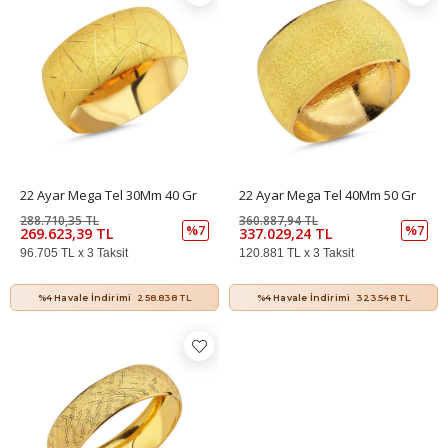
22 Ayar Mega Tel 30Mm 40 Gr
22 Ayar Mega Tel 40Mm 50 Gr
288.710,35 TL
360.887,94 TL
%7
%7
269.623,39 TL
337.029,24 TL
96.705 TL x 3 Taksit
120.881 TL x 3 Taksit
%4 Havale İndirimi
258.838 TL
%4 Havale İndirimi
323.548 TL