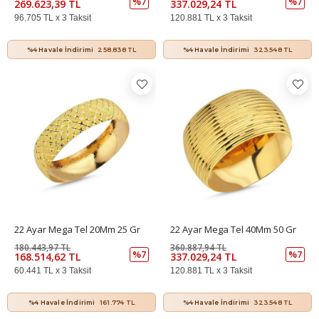
%7
%7
269.623,39 TL
337.029,24 TL
96.705 TL x 3 Taksit
120.881 TL x 3 Taksit
%4 Havale İndirimi
258.838 TL
%4 Havale İndirimi
323.548 TL
22 Ayar Mega Tel 20Mm 25 Gr
22 Ayar Mega Tel 40Mm 50 Gr
180.443,97 TL
360.887,94 TL
%7
%7
168.514,62 TL
337.029,24 TL
60.441 TL x 3 Taksit
120.881 TL x 3 Taksit
%4 Havale İndirimi
161.774 TL
%4 Havale İndirimi
323.548 TL