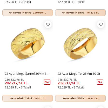
96.705 TL x 3 Taksit
72.529 TL x 3 Taksit
%4 Havale İndirimi
258.838 TL
%4 Havale İndirimi
194.129 TL
22 Ayar Mega Şarnel 30Mm 30 Gr
22 Ayar Mega Tel 25Mm 30 Gr
216.532,76 TL
216.532,76 TL
%7
%7
202.217,54 TL
202.217,54 TL
72.529 TL x 3 Taksit
72.529 TL x 3 Taksit
%4 Havale İndirimi
194.129 TL
%4 Havale İndirimi
194.129 TL