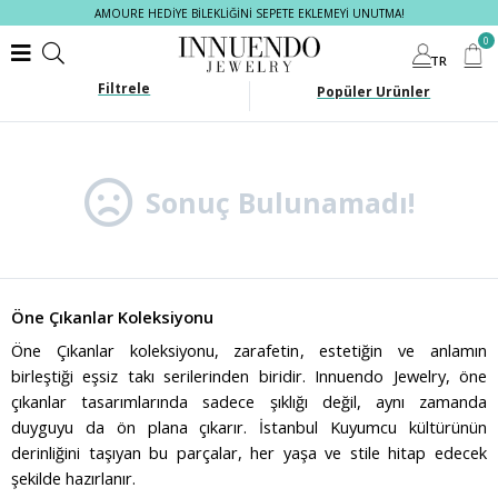
AMOURE HEDİYE BİLEKLİĞİNİ SEPETE EKLEMEYİ UNUTMA!
0
TR
Filtrele
Sonuç Bulunamadı!
Öne Çıkanlar Koleksiyonu
Öne Çıkanlar koleksiyonu, zarafetin, estetiğin ve anlamın
birleştiği eşsiz takı serilerinden biridir. Innuendo Jewelry, öne
çıkanlar tasarımlarında sadece şıklığı değil, aynı zamanda
duyguyu da ön plana çıkarır. İstanbul Kuyumcu kültürünün
derinliğini taşıyan bu parçalar, her yaşa ve stile hitap edecek
şekilde hazırlanır.