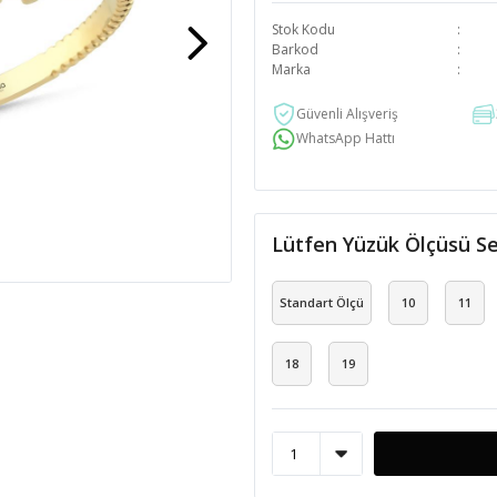
Stok Kodu
Barkod
Marka
Güvenli Alışveriş
WhatsApp Hattı
Lütfen Yüzük Ölçüsü Se
Standart Ölçü
10
11
18
19