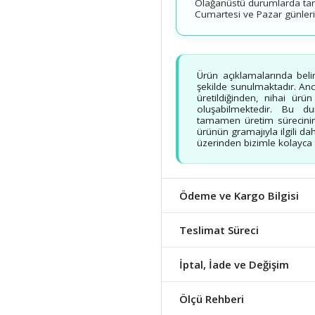
Olağanüstü durumlarda tarih
Cumartesi ve Pazar günleri v
Ürün açıklamalarında beli
şekilde sunulmaktadır. Ancak
üretildiğinden, nihai ürü
oluşabilmektedir. Bu d
tamamen üretim sürecinin
ürünün gramajıyla ilgili dah
üzerinden bizimle kolayca b
Ödeme ve Kargo Bilgisi
Teslimat Süreci
İptal, İade ve Değişim
Ölçü Rehberi