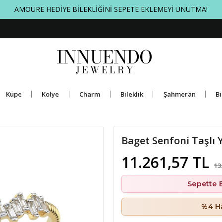
AMOURE HEDİYE BİLEKLİĞİNİ SEPETE EKLEMEYİ UNUTMA!
Küpe
Kolye
Charm
Bileklik
Şahmeran
Bi
Baget Senfoni Taşlı
11.261,57 TL
13
Sepette 
%4 Ha