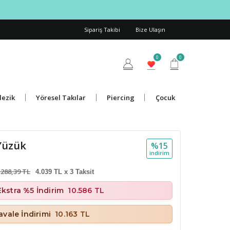
Sipariş Takibi
Bize Ulaşın
0
0
lezik
Yöresel Takılar
Piercing
Çocuk
 Yüzük
%15
i̇ndi̇ri̇m
.288,39 TL
4.039 TL x 3 Taksit
Ekstra %5 İndirim
10.586 TL
vale İndirimi
10.163 TL