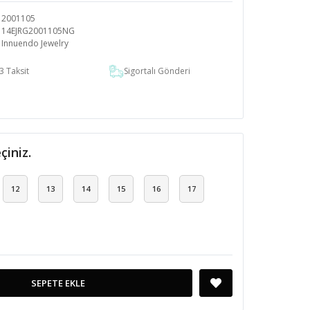
2001105
14EJRG2001105NG
Innuendo Jewelry
3 Taksit
Sigortalı Gönderi
çiniz.
12
13
14
15
16
17
SEPETE EKLE