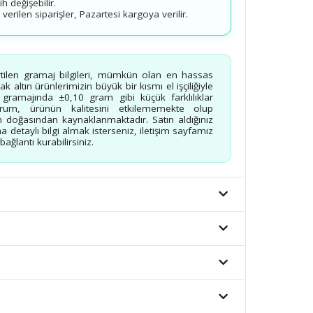
 değişebilir.
erilen siparişler, Pazartesi kargoya verilir.
rtilen gramaj bilgileri, mümkün olan en hassas
 altın ürünlerimizin büyük bir kısmı el işçiliğiyle
n gramajında ±0,10 gram gibi küçük farklılıklar
urum, ürünün kalitesini etkilememekte olup
 doğasından kaynaklanmaktadır. Satın aldığınız
a detaylı bilgi almak isterseniz, iletişim sayfamız
ağlantı kurabilirsiniz.