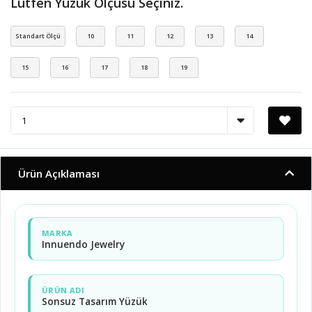
Lütfen Yüzük Ölçüsü Seçiniz.
Standart Ölçü
10
11
12
13
14
15
16
17
18
19
Ürün Açıklaması
MARKA
Innuendo Jewelry
ÜRÜN ADI
Sonsuz Tasarım Yüzük