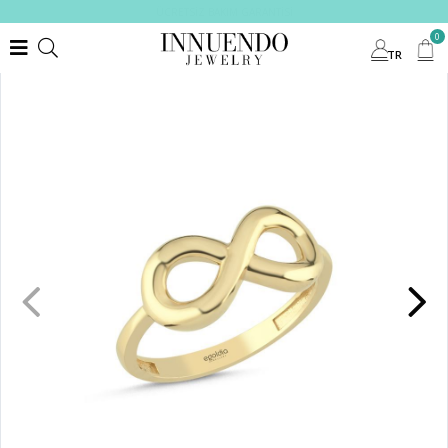
ÜCRETSİZ BAKIM GARANTİSİ
0
TR