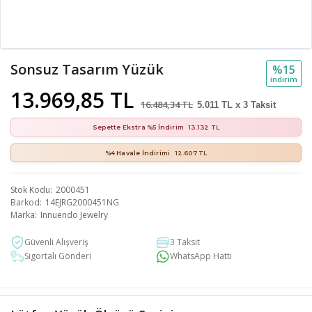
Sonsuz Tasarım Yüzük
%15
i̇ndi̇ri̇m
13.969,85 TL
16.484,34 TL
5.011 TL x 3 Taksit
Sepette Ekstra %5 İndirim
13.132 TL
%4 Havale İndirimi
12.607 TL
Stok Kodu
2000451
Barkod
14EJRG2000451NG
Marka
Innuendo Jewelry
Güvenli Alışveriş
3 Taksit
Sigortalı Gönderi
WhatsApp Hattı