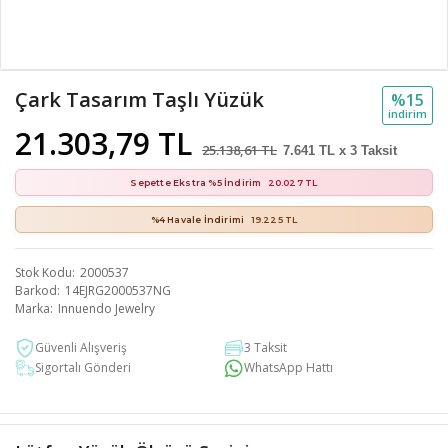
Çark Tasarım Taşlı Yüzük
%15
i̇ndi̇ri̇m
21.303,79 TL
25.138,61 TL
7.641 TL x 3 Taksit
Sepette Ekstra %5 İndirim
20.027 TL
%4 Havale İndirimi
19.225 TL
Stok Kodu
2000537
Barkod
14EJRG2000537NG
Marka
Innuendo Jewelry
Güvenli Alışveriş
3 Taksit
Sigortalı Gönderi
WhatsApp Hattı