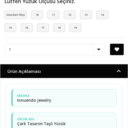
Lütfen Yüzük Ölçüsü Seçiniz.
Standart Ölçü
10
11
12
13
14
15
16
17
18
19
Ürün Açıklaması
MARKA
Innuendo Jewelry
ÜRÜN ADI
Çark Tasarım Taşlı Yüzük