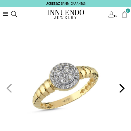
ÜCRETSİZ BAKIM GARANTİSİ
0
TR