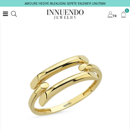
AMOURE HEDİYE BİLEKLİĞİNİ SEPETE EKLEMEYİ UNUTMA!
0
TR