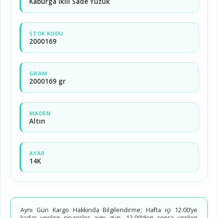
Kaburga İkili Sade Yüzük
STOK KODU
2000169
GRAM
2000169 gr
MADEN
Altın
AYAR
14K
Aynı Gün Kargo Hakkında Bilgilendirme; Hafta içi 12.00’ye
kadar verilen siparişler aynı gün, 12.00’den sonra verilen