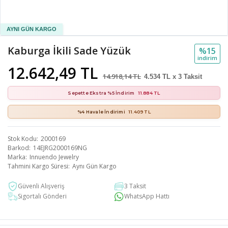
Kaburga İkili Sade Yüzük
%15
i̇ndi̇ri̇m
12.642,49 TL
14.918,14 TL
4.534 TL x 3 Taksit
Sepette Ekstra %5 İndirim
11.884 TL
%4 Havale İndirimi
11.409 TL
Stok Kodu
2000169
Barkod
14EJRG2000169NG
Marka
Innuendo Jewelry
Tahmini Kargo Süresi
Aynı Gün Kargo
Güvenli Alışveriş
3 Taksit
Sigortalı Gönderi
WhatsApp Hattı