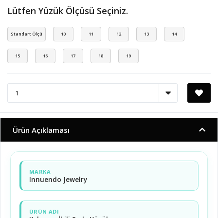
Lütfen Yüzük Ölçüsü Seçiniz.
Standart Ölçü
10
11
12
13
14
15
16
17
18
19
Ürün Açıklaması
MARKA
Innuendo Jewelry
ÜRÜN ADI