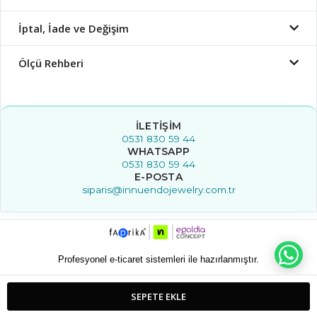
İptal, İade ve Değişim
Ölçü Rehberi
İLETIŞIM
0531 830 59 44
WHATSAPP
0531 830 59 44
E-POSTA
siparis@innuendojewelry.com.tr
WH
Profesyonel e-ticaret sistemleri ile hazırlanmıştır.
SEPETE EKLE