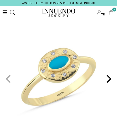
AMOURE HEDİYE BİLEKLİĞİNİ SEPETE EKLEMEYİ UNUTMA!
0
TR