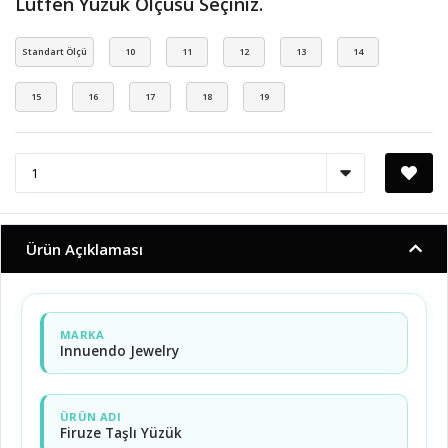
Lütfen Yüzük Ölçüsü Seçiniz.
Standart Ölçü
10
11
12
13
14
15
16
17
18
19
Ürün Açıklaması
MARKA
Innuendo Jewelry
ÜRÜN ADI
Firuze Taşlı Yüzük