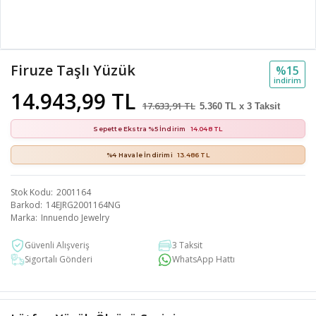
Firuze Taşlı Yüzük
%15
i̇ndi̇ri̇m
14.943,99 TL
17.633,91 TL
5.360 TL x 3 Taksit
Sepette Ekstra %5 İndirim
14.048 TL
%4 Havale İndirimi
13.486 TL
Stok Kodu
2001164
Barkod
14EJRG2001164NG
Marka
Innuendo Jewelry
Güvenli Alışveriş
3 Taksit
Sigortalı Gönderi
WhatsApp Hattı