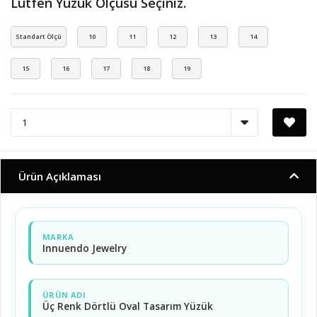
Lütfen Yüzük Ölçüsü Seçiniz.
Standart Ölçü
10
11
12
13
14
15
16
17
18
19
Ürün Açıklaması
MARKA
Innuendo Jewelry
ÜRÜN ADI
Üç Renk Dörtlü Oval Tasarım Yüzük