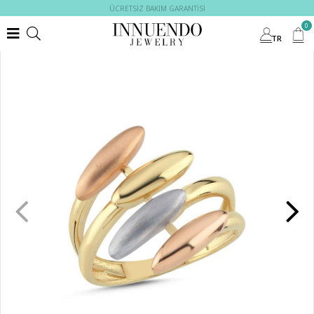
ÜCRETSİZ BAKIM GARANTİSİ
0
TR