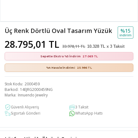
Üç Renk Dörtlü Oval Tasarım Yüzük
%15
i̇ndi̇ri̇m
28.795,01 TL
33.978,11 TL
10.328 TL x 3 Taksit
Sepette Ekstra %5 İndirim
27.069 TL
%4 Havale İndirimi
25.986 TL
Stok Kodu
2000459
Barkod
14EJRG2000459NG
Marka
Innuendo Jewelry
Güvenli Alışveriş
3 Taksit
Sigortalı Gönderi
WhatsApp Hattı