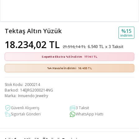
Tektaş Altın Yüzük
%15
i̇ndi̇ri̇m
18.234,02 TL
21.516,14 TL
6.540 TL x 3 Taksit
Sepette Ekstra %5 İndirim
17.141 TL
%4 Havale İndirimi
16.455 TL
Stok Kodu
2000214
Barkod
14EJRG2000214NG
Marka
Innuendo Jewelry
Güvenli Alışveriş
3 Taksit
Sigortalı Gönderi
WhatsApp Hattı