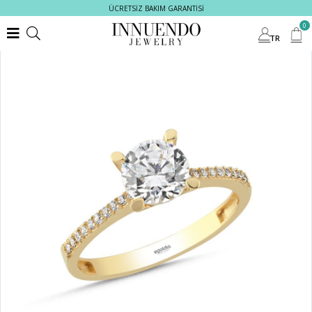
ÜCRETSİZ BAKIM GARANTİSİ
0
TR