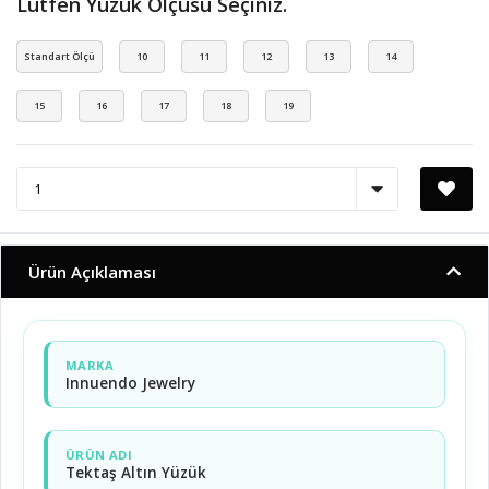
Lütfen Yüzük Ölçüsü Seçiniz.
Standart Ölçü
10
11
12
13
14
15
16
17
18
19
Ürün Açıklaması
MARKA
Innuendo Jewelry
ÜRÜN ADI
Tektaş Altın Yüzük