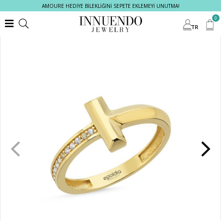
AMOURE HEDİYE BİLEKLİĞİNİ SEPETE EKLEMEYİ UNUTMA!
0
TR