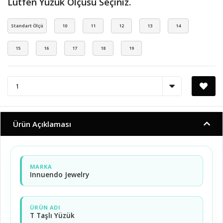
Lütfen Yüzük Ölçüsü Seçiniz.
Standart Ölçü
10
11
12
13
14
15
16
17
18
19
Ürün Açıklaması
MARKA
Innuendo Jewelry
ÜRÜN ADI
T Taşlı Yüzük