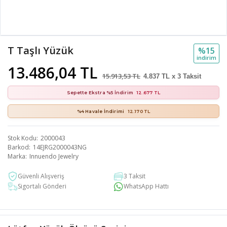
T Taşlı Yüzük
%15
i̇ndi̇ri̇m
13.486,04 TL
15.913,53 TL
4.837 TL x 3 Taksit
Sepette Ekstra %5 İndirim
12.677 TL
%4 Havale İndirimi
12.170 TL
Stok Kodu
2000043
Barkod
14EJRG2000043NG
Marka
Innuendo Jewelry
Güvenli Alışveriş
3 Taksit
Sigortalı Gönderi
WhatsApp Hattı