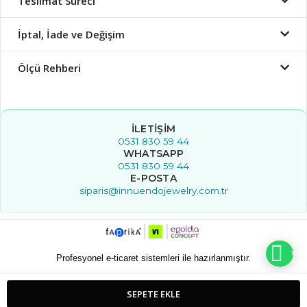
Teslimat Süreci
İptal, İade ve Değişim
Ölçü Rehberi
İLETIŞIM
0531 830 59 44
WHATSAPP
0531 830 59 44
E-POSTA
siparis@innuendojewelry.com.tr
WHA
Profesyonel e-ticaret sistemleri ile hazırlanmıştır.
SEPETE EKLE