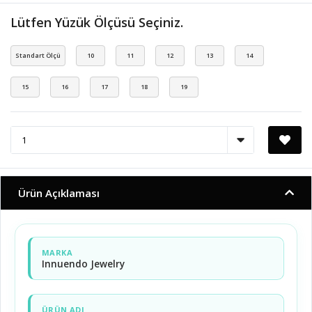
Lütfen Yüzük Ölçüsü Seçiniz.
Standart Ölçü
10
11
12
13
14
15
16
17
18
19
Ürün Açıklaması
MARKA
Innuendo Jewelry
ÜRÜN ADI