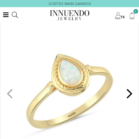
ÜCRETSİZ BAKIM GARANTİSİ
0
TR