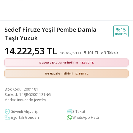
Sedef Firuze Yeşil Pembe Damla
%15
i̇ndi̇ri̇m
Taşlı Yüzük
14.222,53 TL
16.782,59 TL
5.101 TL x 3 Taksit
Sepette Ekstra %5 İndirim
13.370 TL
%4 Havale İndirimi
12.835 TL
Stok Kodu
2001181
Barkod
14EJRG2001181NG
Marka
Innuendo Jewelry
Güvenli Alışveriş
3 Taksit
Sigortalı Gönderi
WhatsApp Hattı