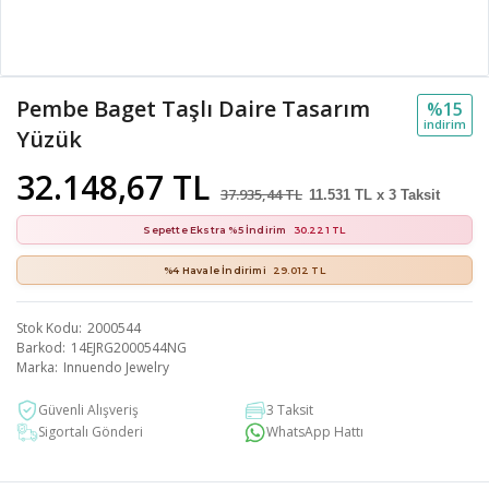
Pembe Baget Taşlı Daire Tasarım
%15
i̇ndi̇ri̇m
Yüzük
32.148,67 TL
37.935,44 TL
11.531 TL x 3 Taksit
Sepette Ekstra %5 İndirim
30.221 TL
%4 Havale İndirimi
29.012 TL
Stok Kodu
2000544
Barkod
14EJRG2000544NG
Marka
Innuendo Jewelry
Güvenli Alışveriş
3 Taksit
Sigortalı Gönderi
WhatsApp Hattı