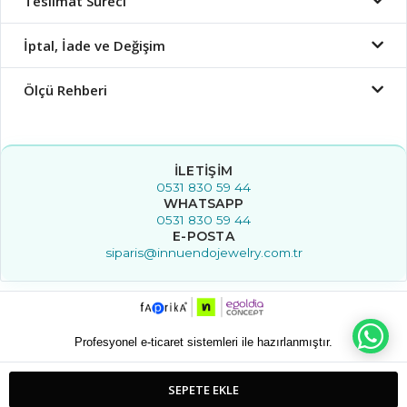
Teslimat Süreci
İptal, İade ve Değişim
Ölçü Rehberi
İLETIŞIM
0531 830 59 44
WHATSAPP
0531 830 59 44
E-POSTA
siparis@innuendojewelry.com.tr
WH
Profesyonel e-ticaret sistemleri ile hazırlanmıştır.
SEPETE EKLE