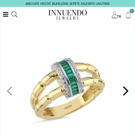
AMOURE HEDİYE BİLEKLİĞİNİ SEPETE EKLEMEYİ UNUTMA!
0
TR