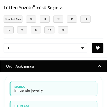
Lütfen Yüzük Ölçüsü Seçiniz.
Standart Ölçü
10
11
12
13
14
15
16
17
18
19
Ürün Açıklaması
MARKA
Innuendo Jewelry
ÜRÜN ADI