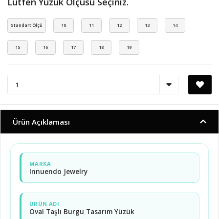
Lütfen Yüzük Ölçüsü Seçiniz.
Standart Ölçü
10
11
12
13
14
15
16
17
18
19
Ürün Açıklaması
MARKA
Innuendo Jewelry
ÜRÜN ADI
Oval Taşlı Burgu Tasarım Yüzük