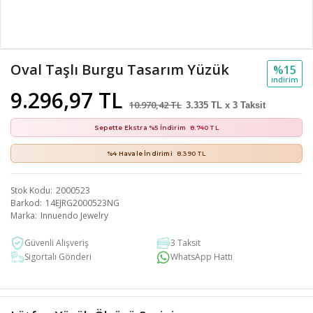
Oval Taşlı Burgu Tasarım Yüzük
%15
i̇ndi̇ri̇m
9.296,97 TL
10.970,42 TL
3.335 TL x 3 Taksit
Sepette Ekstra %5 İndirim
8.740 TL
%4 Havale İndirimi
8.390 TL
Stok Kodu
2000523
Barkod
14EJRG2000523NG
Marka
Innuendo Jewelry
Güvenli Alışveriş
3 Taksit
Sigortalı Gönderi
WhatsApp Hattı