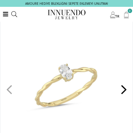
AMOURE HEDİYE BİLEKLİĞİNİ SEPETE EKLEMEYİ UNUTMA!
0
TR