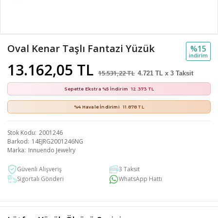
Oval Kenar Taşlı Fantazi Yüzük
%15
i̇ndi̇ri̇m
13.162,05 TL
15.531,22 TL
4.721 TL x 3 Taksit
Sepette Ekstra %5 İndirim
12.373 TL
%4 Havale İndirimi
11.878 TL
Stok Kodu
2001246
Barkod
14EJRG2001246NG
Marka
Innuendo Jewelry
Güvenli Alışveriş
3 Taksit
Sigortalı Gönderi
WhatsApp Hattı