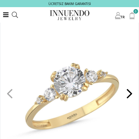
ÜCRETSİZ BAKIM GARANTİSİ
0
TR