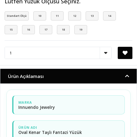
Lütfen Yüzük Ölçüsü Seçiniz.
Standart Ölçü
10
11
12
13
14
15
16
17
18
19
Ürün Açıklaması
MARKA
Innuendo Jewelry
ÜRÜN ADI
Oval Kenar Taşlı Fantazi Yüzük