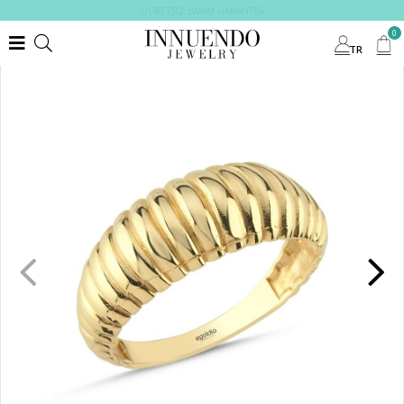
ÜCRETSİZ BAKIM GARANTİSİ
0
TR