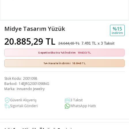
Midye Tasarım Yüzük
%15
i̇ndi̇ri̇m
20.885,29 TL
24.644,65 TL
7.491 TL x 3 Taksit
Sepette Ekstra %5 İndirim
19.633 TL
%4 Havale İndirimi
18.848 TL
Stok Kodu
2001098
Barkod
14EJRG2001098NG
Marka
Innuendo Jewelry
Güvenli Alışveriş
3 Taksit
Sigortalı Gönderi
WhatsApp Hattı