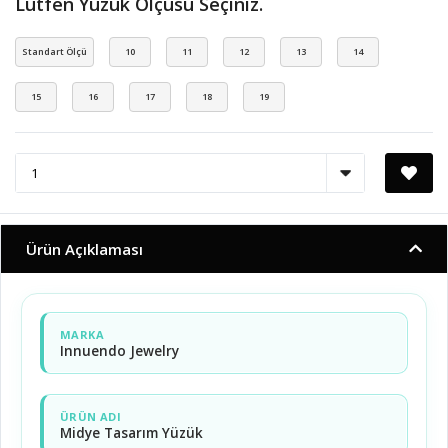
Lütfen Yüzük Ölçüsü Seçiniz.
Standart Ölçü
10
11
12
13
14
15
16
17
18
19
Ürün Açıklaması
MARKA
Innuendo Jewelry
ÜRÜN ADI
Midye Tasarım Yüzük