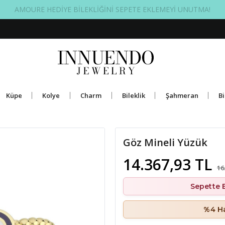
ÜCRETSİZ BAKIM GARANTİSİ
Küpe
Kolye
Charm
Bileklik
Şahmeran
Bi
Göz Mineli Yüzük
14.367,93 TL
16
Sepette 
%4 Ha