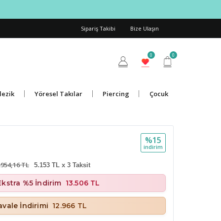
Sipariş Takibi
Bize Ulaşın
0
0
lezik
Yöresel Takılar
Piercing
Çocuk
%15
i̇ndi̇ri̇m
.954,16 TL
5.153 TL x 3 Taksit
Ekstra %5 İndirim
13.506 TL
vale İndirimi
12.966 TL