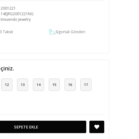
2001221
14EJRG2001221NG
Innuendo Jewelry
3 Taksit
Sigortalı Gönderi
çiniz.
12
13
14
15
16
17
SEPETE EKLE