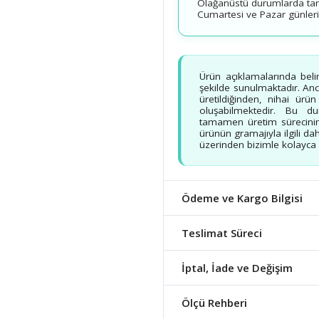
Olağanüstü durumlarda tarih
Cumartesi ve Pazar günleri v
Ürün açıklamalarında beli
şekilde sunulmaktadır. Ancak
üretildiğinden, nihai ürü
oluşabilmektedir. Bu d
tamamen üretim sürecinin
ürünün gramajıyla ilgili dah
üzerinden bizimle kolayca b
Ödeme ve Kargo Bilgisi
Teslimat Süreci
İptal, İade ve Değişim
Ölçü Rehberi