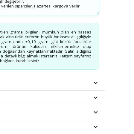
 değişebilir.
erilen siparişler, Pazartesi kargoya verilir.
rtilen gramaj bilgileri, mümkün olan en hassas
 altın ürünlerimizin büyük bir kısmı el işçiliğiyle
n gramajında ±0,10 gram gibi küçük farklılıklar
urum, ürünün kalitesini etkilememekte olup
 doğasından kaynaklanmaktadır. Satın aldığınız
a detaylı bilgi almak isterseniz, iletişim sayfamız
ağlantı kurabilirsiniz.