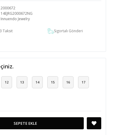
2000672
14EJRG2000672NG
Innuendo Jewelry
3 Taksit
Sigortalı Gönderi
çiniz.
12
13
14
15
16
17
SEPETE EKLE