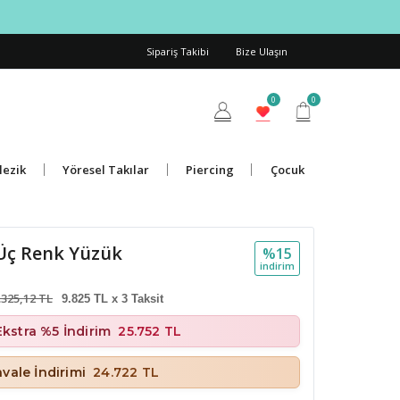
Sipariş Takibi
Bize Ulaşın
0
0
lezik
Yöresel Takılar
Piercing
Çocuk
 Üç Renk Yüzük
%15
i̇ndi̇ri̇m
.325,12 TL
9.825 TL x 3 Taksit
Ekstra %5 İndirim
25.752 TL
vale İndirimi
24.722 TL