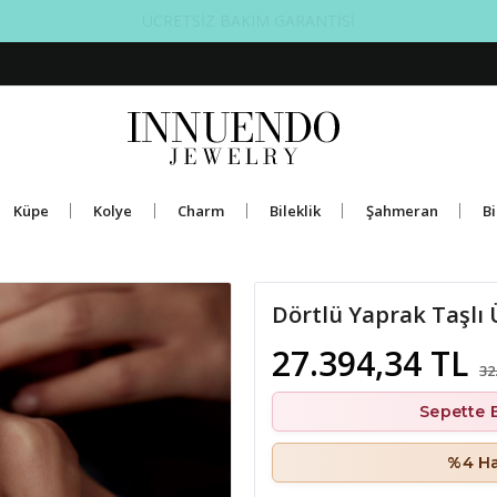
ÜCRETSİZ BAKIM GARANTİSİ
Küpe
Kolye
Charm
Bileklik
Şahmeran
Bi
Dörtlü Yaprak Taşlı
27.394,34 TL
32
Sepette 
%4 Ha