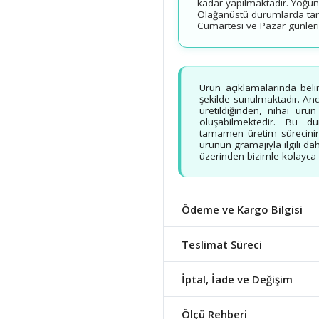
kadar yapılmaktadır. Yoğun
Olağanüstü durumlarda tarih
Cumartesi ve Pazar günleri v
Ürün açıklamalarında beli
şekilde sunulmaktadır. Ancak
üretildiğinden, nihai ürü
oluşabilmektedir. Bu d
tamamen üretim sürecinin
ürünün gramajıyla ilgili dah
üzerinden bizimle kolayca b
Ödeme ve Kargo Bilgisi
Teslimat Süreci
İptal, İade ve Değişim
Ölçü Rehberi