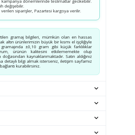
 kampanya dönemlerinde teslimatlar gecikebilir.
 değişebilir.
erilen siparişler, Pazartesi kargoya verilir.
rtilen gramaj bilgileri, mümkün olan en hassas
 altın ürünlerimizin büyük bir kısmı el işçiliğiyle
n gramajında ±0,10 gram gibi küçük farklılıklar
urum, ürünün kalitesini etkilememekte olup
 doğasından kaynaklanmaktadır. Satın aldığınız
a detaylı bilgi almak isterseniz, iletişim sayfamız
ağlantı kurabilirsiniz.