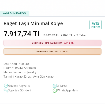
Baget Taşlı Minimal Kolye
%15
i̇ndi̇ri̇m
7.917,74 TL
9.342,87 TL
2.840 TL x 3 Taksit
Sepette Ekstra %5 İndirim
7.443 TL
%4 Havale İndirimi
7.145 TL
Stok Kodu
5000400
Barkod
869NC5000400
Marka
Innuendo Jewelry
Tahmini Kargo Süresi
Aynı Gün Kargo
Güvenli Alışveriş
3 Taksit
Sigortalı Gönderi
WhatsApp Hattı