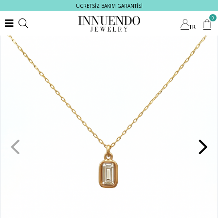
ÜCRETSİZ BAKIM GARANTİSİ
0
TR