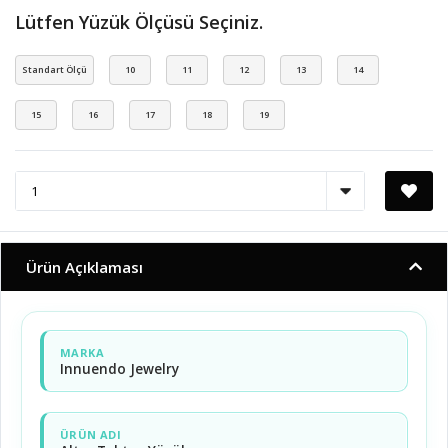
Lütfen Yüzük Ölçüsü Seçiniz.
Standart Ölçü
10
11
12
13
14
15
16
17
18
19
Ürün Açıklaması
MARKA
Innuendo Jewelry
ÜRÜN ADI