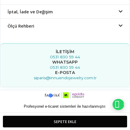
İptal, İade ve Değişim
Ölçü Rehberi
İLETIŞIM
0531 830 59 44
WHATSAPP
0531 830 59 44
E-POSTA
siparis@innuendojewelry.com.tr
WHA
Profesyonel e-ticaret sistemleri ile hazırlanmıştır.
SEPETE EKLE