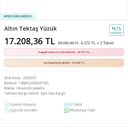
Altın Tektaş Yüzük
%15
i̇ndi̇ri̇m
17.208,36 TL
20.305,86 TL
6.172 TL x 3 Taksit
Sepette Ekstra %5 İndirim
16.177 TL
%4 Havale İndirimi
15.530 TL
Stok Kodu
2000231
Barkod
14EJRG2000231NG
Marka
Innuendo Jewelry
Tahmini Kargo Süresi
Aynı Gün Kargo
Güvenli Alışveriş
3 Taksit
Sigortalı Gönderi
WhatsApp Hattı