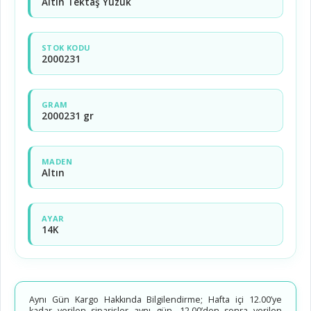
Altın Tektaş Yüzük
STOK KODU
2000231
GRAM
2000231 gr
MADEN
Altın
AYAR
14K
Aynı Gün Kargo Hakkında Bilgilendirme; Hafta içi 12.00’ye
kadar verilen siparişler aynı gün, 12.00’den sonra verilen