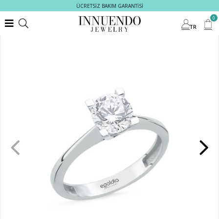
ÜCRETSİZ BAKIM GARANTİSİ
0
TR