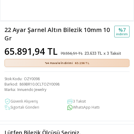
22 Ayar Şarnel Altın Bilezik 10mm 10
%7
i̇ndi̇ri̇m
Gr
65.891,94 TL
70.556,51 TL
23.633 TL x 3 Taksit
%4 Havale İndirimi
63.256 TL
Stok Kodu
OZY0098
Barkod
869BR10.0CLTOZY0098
Marka
Innuendo Jewelry
Güvenli Alışveriş
3 Taksit
Sigortalı Gönderi
WhatsApp Hattı
Lütfen Bilezik Ölçüsü Seçiniz.