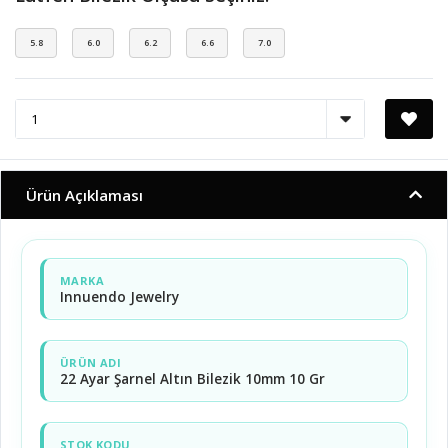
5.8
6.0
6.2
6.6
7.0
Ürün Açıklaması
MARKA
Innuendo Jewelry
ÜRÜN ADI
22 Ayar Şarnel Altın Bilezik 10mm 10 Gr
STOK KODU