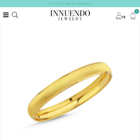
ÜCRETSİZ BAKIM GARANTİSİ
0
TR