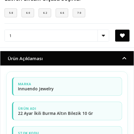
5.8
6.0
6.2
6.6
7.0
Ürün Açıklaması
MARKA
Innuendo Jewelry
ÜRÜN ADI
22 Ayar İkili Burma Altın Bilezik 10 Gr
STOK KODU