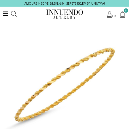
AMOURE HEDİYE BİLEKLİĞİNİ SEPETE EKLEMEYİ UNUTMA!
0
TR