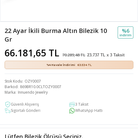
22 Ayar İkili Burma Altın Bilezik 10
%6
i̇ndi̇ri̇m
Gr
66.181,65 TL
70.289,48 TL
23.737 TL x 3 Taksit
%4 Havale İndirimi
63.534 TL
Stok Kodu
OZY0007
Barkod
869BR10.0CLTOZY0007
Marka
Innuendo Jewelry
Güvenli Alışveriş
3 Taksit
Sigortalı Gönderi
WhatsApp Hattı
Lütfen Bilezik Ölçüsü Seçiniz.