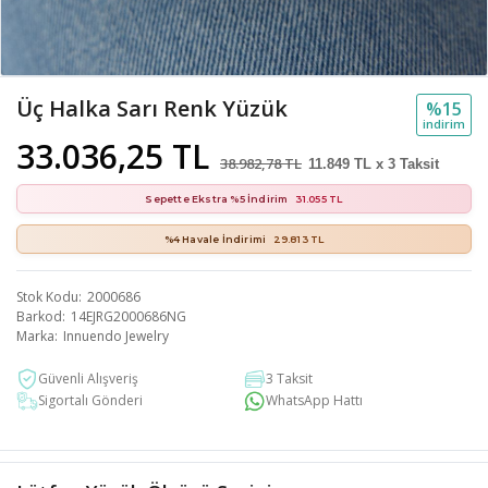
Üç Halka Sarı Renk Yüzük
%15
i̇ndi̇ri̇m
33.036,25 TL
38.982,78 TL
11.849 TL x 3 Taksit
Sepette Ekstra %5 İndirim
31.055 TL
%4 Havale İndirimi
29.813 TL
Stok Kodu
2000686
Barkod
14EJRG2000686NG
Marka
Innuendo Jewelry
Güvenli Alışveriş
3 Taksit
Sigortalı Gönderi
WhatsApp Hattı