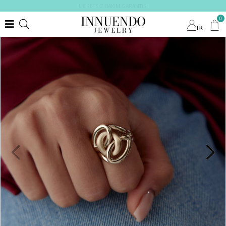
ÜCRETSİZ BAKIM GARANTİSİ
0
TR