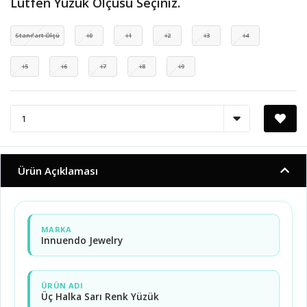
Lütfen Yüzük Ölçüsü Seçiniz.
Standart Ölçü
10
11
12
13
14
15
16
17
18
19
Ürün Açıklaması
MARKA
Innuendo Jewelry
ÜRÜN ADI
Üç Halka Sarı Renk Yüzük