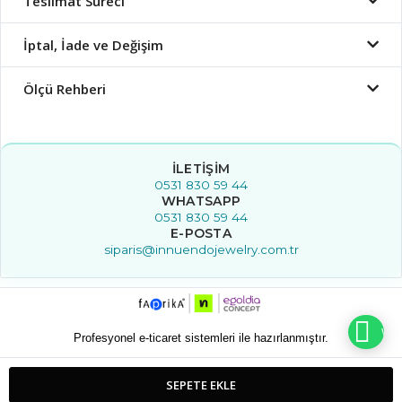
Teslimat Süreci
İptal, İade ve Değişim
Ölçü Rehberi
İLETIŞIM
0531 830 59 44
WHATSAPP
0531 830 59 44
E-POSTA
siparis@innuendojewelry.com.tr
WHA
Profesyonel e-ticaret sistemleri ile hazırlanmıştır.
SEPETE EKLE