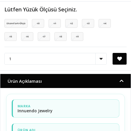
Lütfen Yüzük Ölçüsü Seçiniz.
Standart Ölçü
10
11
12
13
14
15
16
17
18
19
Ürün Açıklaması
MARKA
Innuendo Jewelry
ÜRÜN ADI