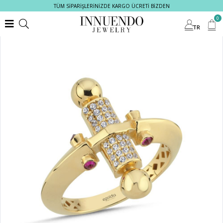
TÜM SİPARİŞLERİNİZDE KARGO ÜCRETİ BİZDEN
0
TR