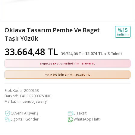
Oklava Tasarım Pembe Ve Baget
%15
i̇ndi̇ri̇m
Taşlı Yüzük
33.664,48 TL
39.724,08 TL
12.074 TL x 3 Taksit
Sepette Ekstra %5 İndirim
31.646 TL
%4 Havale İndirimi
30.380 TL
Stok Kodu
2000753
Barkod
14EJRG2000753NG
Marka
Innuendo Jewelry
Güvenli Alışveriş
3 Taksit
Sigortalı Gönderi
WhatsApp Hattı