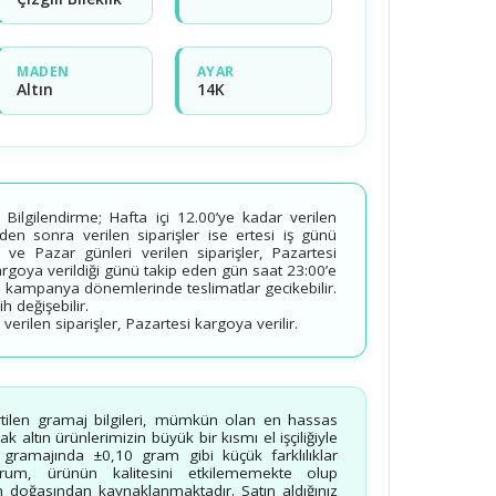
MADEN
AYAR
Altın
14K
ilgilendirme; Hafta içi 12.00’ye kadar verilen
’den sonra verilen siparişler ise ertesi iş günü
 ve Pazar günleri verilen siparişler, Pazartesi
kargoya verildiği günü takip eden gün saat 23:00’e
 kampanya dönemlerinde teslimatlar gecikebilir.
 değişebilir.
erilen siparişler, Pazartesi kargoya verilir.
rtilen gramaj bilgileri, mümkün olan en hassas
 altın ürünlerimizin büyük bir kısmı el işçiliğiyle
n gramajında ±0,10 gram gibi küçük farklılıklar
urum, ürünün kalitesini etkilememekte olup
 doğasından kaynaklanmaktadır. Satın aldığınız