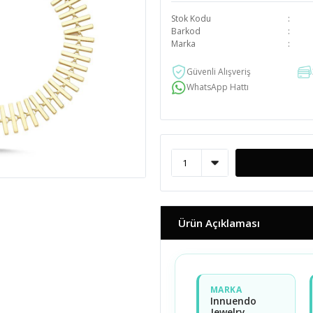
Stok Kodu
Barkod
Marka
Güvenli Alışveriş
WhatsApp Hattı
Ürün Açıklaması
MARKA
Innuendo
Jewelry