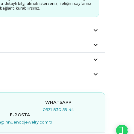
a detaylı bilgi almak isterseniz, iletişim sayfamız
ağlantı kurabilirsiniz.
WHATSAPP
0531 830 59 44
E-POSTA
is@innuendojewelry.com.tr
WHA