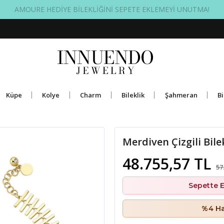
ÜCRETSİZ BAKIM GARANTİSİ
Küpe
Kolye
Charm
Bileklik
Şahmeran
Bi
Merdiven Çizgili Bile
48.755,57 TL
57
Sepette 
%4 Ha