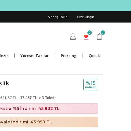
Sipariş Takibi
Bize Ulaşın
0
0
lezik
Yöresel Takılar
Piercing
Çocuk
klik
%15
i̇ndi̇ri̇m
.531,57 TL
17.487 TL x 3 Taksit
Ekstra %5 İndirim
45.832 TL
vale İndirimi
43.999 TL