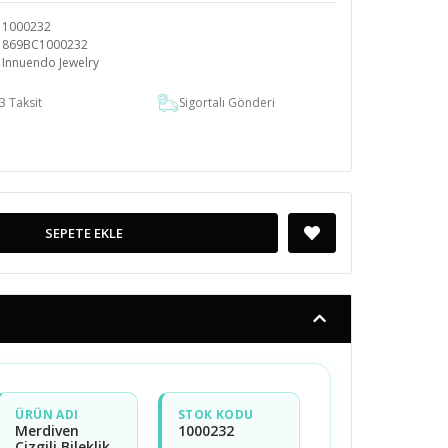
1000232
869BC1000232
Innuendo Jewelry
3 Taksit
Sigortalı Gönderi
SEPETE EKLE
ÜRÜN ADI
STOK KODU
Merdiven
1000232
Çizgili Bileklik