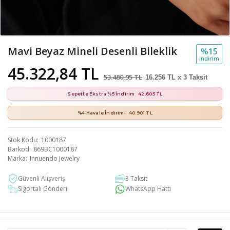
Mavi Beyaz Mineli Desenli Bileklik
%15
i̇ndi̇ri̇m
45.322,84 TL
53.480,95 TL
16.256 TL x 3 Taksit
Sepette Ekstra %5 İndirim
42.605 TL
%4 Havale İndirimi
40.901 TL
Stok Kodu
1000187
Barkod
869BC1000187
Marka
Innuendo Jewelry
Güvenli Alışveriş
3 Taksit
Sigortalı Gönderi
WhatsApp Hattı