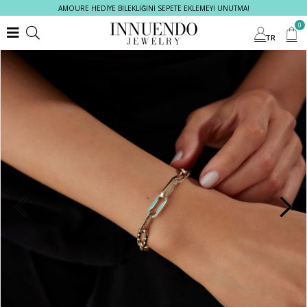
AMOURE HEDİYE BİLEKLİĞİNİ SEPETE EKLEMEYİ UNUTMA!
0
TR