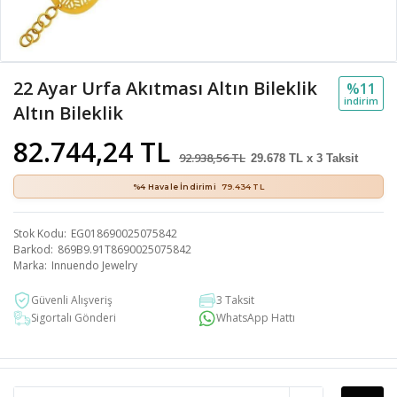
22 Ayar Urfa Akıtması Altın Bileklik
%11
i̇ndi̇ri̇m
Altın Bileklik
82.744,24 TL
92.938,56 TL
29.678 TL x 3 Taksit
%4 Havale İndirimi
79.434 TL
Stok Kodu
EG018690025075842
Barkod
869B9.91T8690025075842
Marka
Innuendo Jewelry
Güvenli Alışveriş
3 Taksit
Sigortalı Gönderi
WhatsApp Hattı