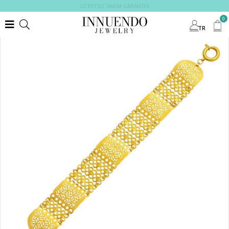
ÜCRETSİZ BAKIM GARANTİSİ
0
TR