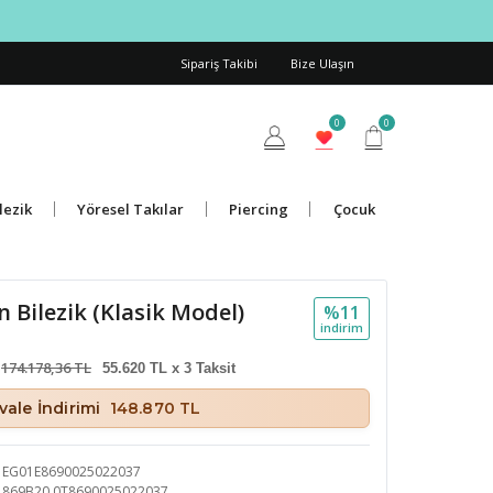
Sipariş Takibi
Bize Ulaşın
0
0
lezik
Yöresel Takılar
Piercing
Çocuk
 Bilezik (Klasik Model)
%11
i̇ndi̇ri̇m
174.178,36 TL
55.620 TL x 3 Taksit
ale İndirimi
148.870 TL
EG01E8690025022037
869B20.0T8690025022037