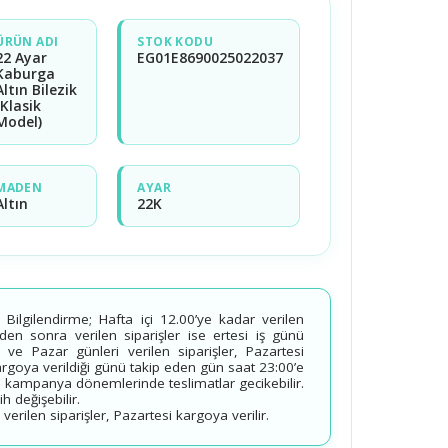
ÜRÜN ADI
STOK KODU
22 Ayar
EG01E8690025022037
Kaburga
Altın Bilezik
(Klasik
Model)
MADEN
AYAR
Altın
22K
ilgilendirme; Hafta içi 12.00’ye kadar verilen
’den sonra verilen siparişler ise ertesi iş günü
 ve Pazar günleri verilen siparişler, Pazartesi
kargoya verildiği günü takip eden gün saat 23:00’e
 kampanya dönemlerinde teslimatlar gecikebilir.
 değişebilir.
erilen siparişler, Pazartesi kargoya verilir.