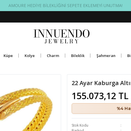
ÜCRETSİZ BAKIM GARANTİSİ
Küpe
Kolye
Charm
Bileklik
Şahmeran
Bi
22 Ayar Kaburga Altın
155.073,12 TL
%4 Hav
Stok Kodu
Barkod