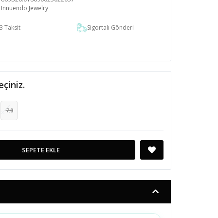
Innuendo Jewelry
3 Taksit
Sigortalı Gönderi
eçiniz.
7.0
SEPETE EKLE