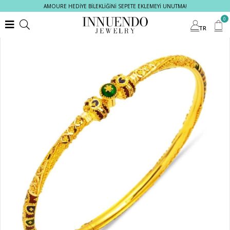
AMOURE HEDİYE BİLEKLİĞİNİ SEPETE EKLEMEYİ UNUTMA!
0
TR