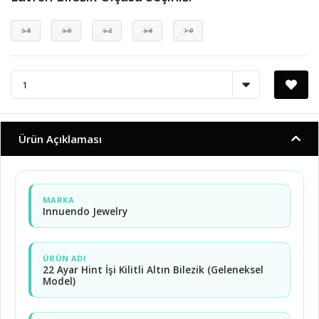
5.8
6.0
6.2
6.6
7.0
Ürün Açıklaması
MARKA
Innuendo Jewelry
ÜRÜN ADI
22 Ayar Hint İşi Kilitli Altın Bilezik (Geleneksel
Model)