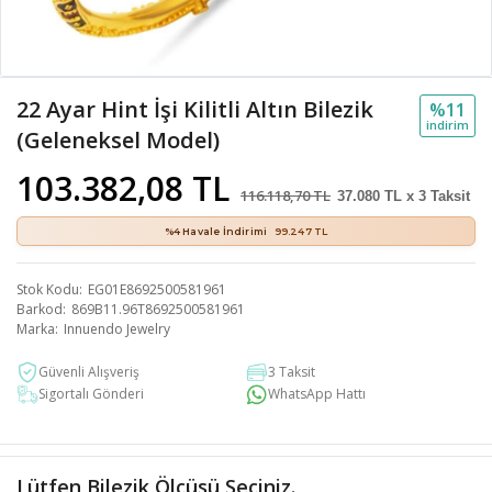
22 Ayar Hint İşi Kilitli Altın Bilezik
%11
i̇ndi̇ri̇m
(Geleneksel Model)
103.382,08 TL
116.118,70 TL
37.080 TL x 3 Taksit
%4 Havale İndirimi
99.247 TL
Stok Kodu
EG01E8692500581961
Barkod
869B11.96T8692500581961
Marka
Innuendo Jewelry
Güvenli Alışveriş
3 Taksit
Sigortalı Gönderi
WhatsApp Hattı
Lütfen Bilezik Ölçüsü Seçiniz.