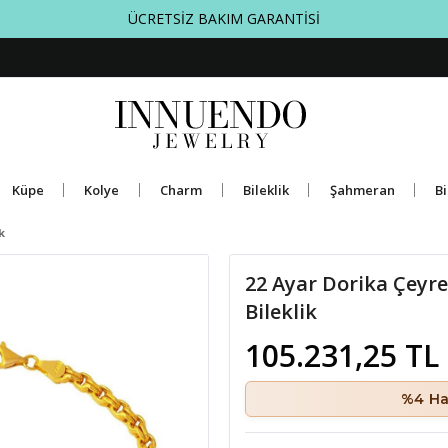
ÜCRETSİZ BAKIM GARANTİSİ
Küpe
Kolye
Charm
Bileklik
Şahmeran
Bi
k
22 Ayar Dorika Çeyrek
Bileklik
105.231,25 TL
%4 Ha