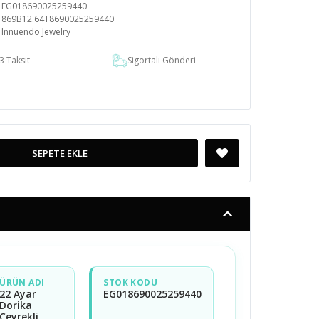
EG018690025259440
869B12.64T8690025259440
Innuendo Jewelry
3 Taksit
Sigortalı Gönderi
SEPETE EKLE
ÜRÜN ADI
STOK KODU
22 Ayar
EG018690025259440
Dorika
Çeyrekli