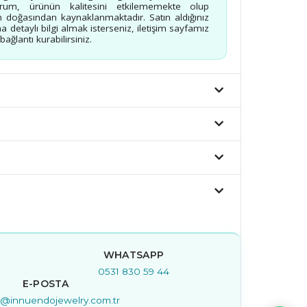
urum, ürünün kalitesini etkilememekte olup
 doğasından kaynaklanmaktadır. Satın aldığınız
a detaylı bilgi almak isterseniz, iletişim sayfamız
ağlantı kurabilirsiniz.
WHATSAPP
0531 830 59 44
E-POSTA
is@innuendojewelry.com.tr