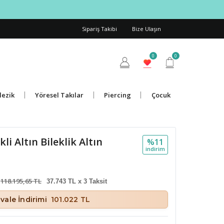
Sipariş Takibi
Bize Ulaşın
0
0
lezik
Yöresel Takılar
Piercing
Çocuk
li Altın Bileklik Altın
%11
i̇ndi̇ri̇m
118.195,65 TL
37.743 TL x 3 Taksit
vale İndirimi
101.022 TL