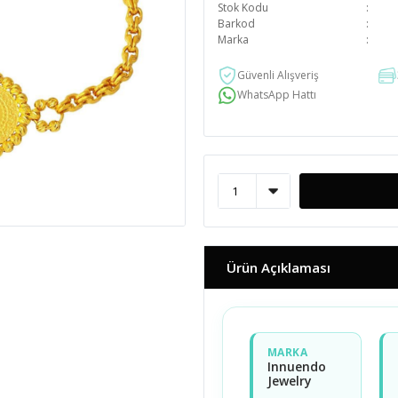
Stok Kodu
Barkod
Marka
Güvenli Alışveriş
WhatsApp Hattı
Ürün Açıklaması
MARKA
Innuendo
Jewelry