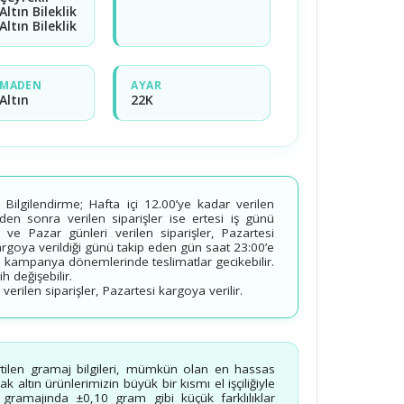
Altın Bileklik
Altın Bileklik
MADEN
AYAR
Altın
22K
ilgilendirme; Hafta içi 12.00’ye kadar verilen
’den sonra verilen siparişler ise ertesi iş günü
 ve Pazar günleri verilen siparişler, Pazartesi
kargoya verildiği günü takip eden gün saat 23:00’e
 kampanya dönemlerinde teslimatlar gecikebilir.
 değişebilir.
erilen siparişler, Pazartesi kargoya verilir.
rtilen gramaj bilgileri, mümkün olan en hassas
 altın ürünlerimizin büyük bir kısmı el işçiliğiyle
n gramajında ±0,10 gram gibi küçük farklılıklar