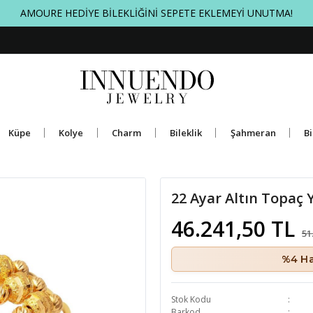
AMOURE HEDİYE BİLEKLİĞİNİ SEPETE EKLEMEYİ UNUTMA!
Küpe
Kolye
Charm
Bileklik
Şahmeran
Bi
22 Ayar Altın Topaç
46.241,50 TL
51
%4 Ha
Stok Kodu
Barkod