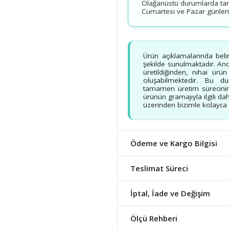
Olağanüstü durumlarda tarih
Cumartesi ve Pazar günleri v
Ürün açıklamalarında beli
şekilde sunulmaktadır. Ancak
üretildiğinden, nihai ürü
oluşabilmektedir. Bu d
tamamen üretim sürecinin
ürünün gramajıyla ilgili dah
üzerinden bizimle kolayca b
Ödeme ve Kargo Bilgisi
Teslimat Süreci
İptal, İade ve Değişim
Ölçü Rehberi