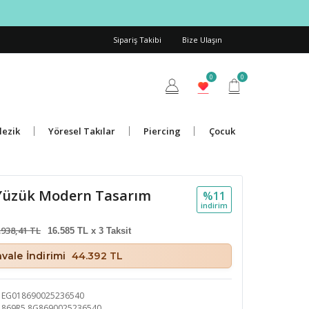
Sipariş Takibi
Bize Ulaşın
0
0
lezik
Yöresel Takılar
Piercing
Çocuk
 Yüzük Modern Tasarım
%11
i̇ndi̇ri̇m
.938,41 TL
16.585 TL x 3 Taksit
vale İndirimi
44.392 TL
EG018690025236540
869R5.8G8690025236540