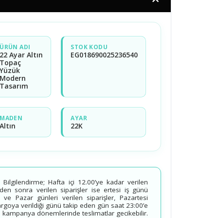
ÜRÜN ADI
STOK KODU
22 Ayar Altın
EG018690025236540
Topaç
Yüzük
Modern
Tasarım
MADEN
AYAR
Altın
22K
ilgilendirme; Hafta içi 12.00’ye kadar verilen
’den sonra verilen siparişler ise ertesi iş günü
 ve Pazar günleri verilen siparişler, Pazartesi
kargoya verildiği günü takip eden gün saat 23:00’e
 kampanya dönemlerinde teslimatlar gecikebilir.