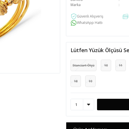
Marka
Güvenli Alışveriş
WhatsApp Hattı
Lütfen Yüzük Ölçüsü Se
Standart Ölçü
10
11
18
19