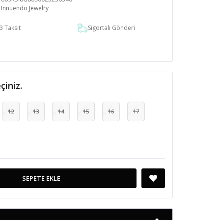
Innuendo Jewelry
3 Taksit
Sigortalı Gönderi
çiniz.
12
13
14
15
16
17
SEPETE EKLE