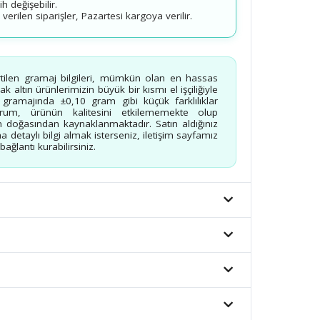
 değişebilir.
erilen siparişler, Pazartesi kargoya verilir.
rtilen gramaj bilgileri, mümkün olan en hassas
 altın ürünlerimizin büyük bir kısmı el işçiliğiyle
n gramajında ±0,10 gram gibi küçük farklılıklar
urum, ürünün kalitesini etkilememekte olup
 doğasından kaynaklanmaktadır. Satın aldığınız
a detaylı bilgi almak isterseniz, iletişim sayfamız
ağlantı kurabilirsiniz.