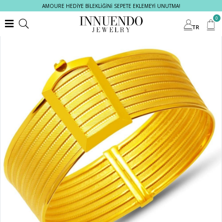
AMOURE HEDİYE BİLEKLİĞİNİ SEPETE EKLEMEYİ UNUTMA!
0
TR