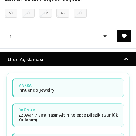
5.8
6.0
6.2
6.6
7.0
Ürün Açıklaması
MARKA
Innuendo Jewelry
ÜRÜN ADI
22 Ayar 7 Sıra Hasır Altın Kelepçe Bilezik (Günlük
Kullanım)