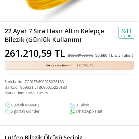
22 Ayar 7 Sıra Hasır Altın Kelepçe
%11
i̇ndi̇ri̇m
Bilezik (Günlük Kullanım)
261.210,59 TL
293.391,66 TL
93.688 TL x 3 Taksit
%4 Havale İndirimi
250.762 TL
Stok Kodu
EG01E8690025226183
Barkod
869B31.5T8690025226183
Marka
Innuendo Jewelry
Güvenli Alışveriş
3 Taksit
Sigortalı Gönderi
WhatsApp Hattı
Lütfen Bilezik Ölçüsü Seçiniz.