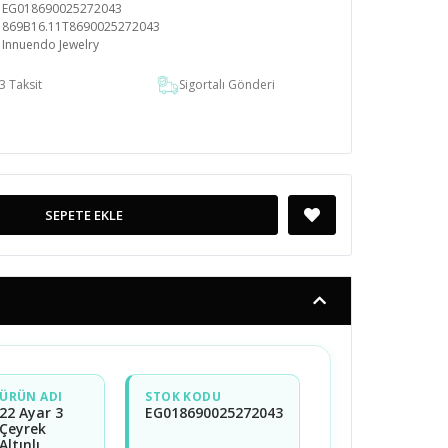
EG018690025272043
869B16.11T8690025272043
Innuendo Jewelry
3 Taksit
Sigortalı Gönderi
SEPETE EKLE
ÜRÜN ADI
STOK KODU
22 Ayar 3
EG018690025272043
Çeyrek
Altınlı