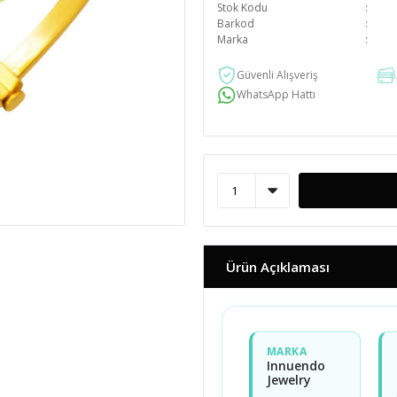
Stok Kodu
Barkod
Marka
Güvenli Alışveriş
WhatsApp Hattı
Ürün Açıklaması
MARKA
Innuendo
Jewelry