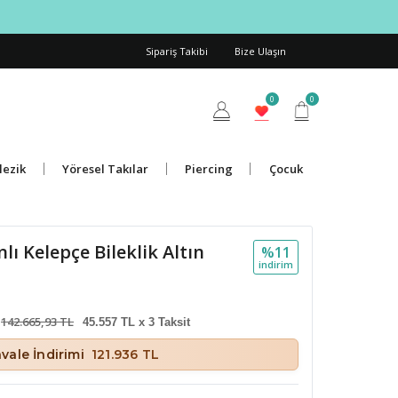
Sipariş Takibi
Bize Ulaşın
0
0
lezik
Yöresel Takılar
Piercing
Çocuk
lı Kelepçe Bileklik Altın
%11
i̇ndi̇ri̇m
142.665,93 TL
45.557 TL x 3 Taksit
vale İndirimi
121.936 TL