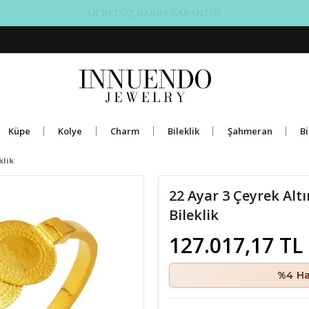
ÜCRETSİZ BAKIM GARANTİSİ
Küpe
Kolye
Charm
Bileklik
Şahmeran
Bi
klik
22 Ayar 3 Çeyrek Altın
Bileklik
127.017,17 TL
%4 Ha