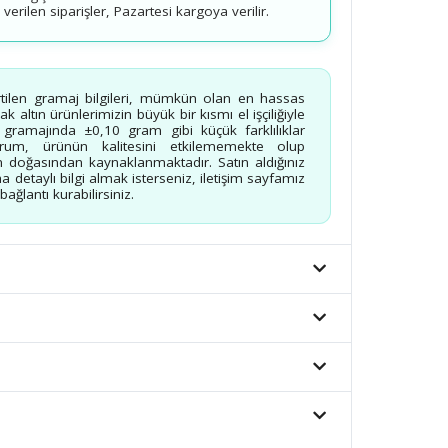
erilen siparişler, Pazartesi kargoya verilir.
rtilen gramaj bilgileri, mümkün olan en hassas
 altın ürünlerimizin büyük bir kısmı el işçiliğiyle
n gramajında ±0,10 gram gibi küçük farklılıklar
urum, ürünün kalitesini etkilememekte olup
 doğasından kaynaklanmaktadır. Satın aldığınız
a detaylı bilgi almak isterseniz, iletişim sayfamız
ağlantı kurabilirsiniz.