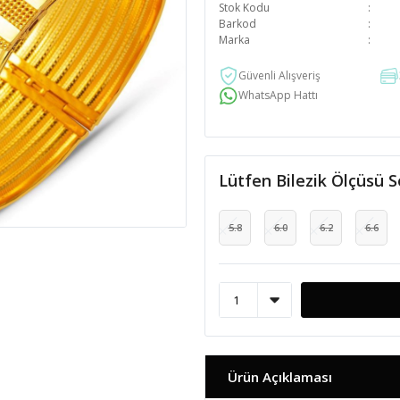
Stok Kodu
Barkod
Marka
Güvenli Alışveriş
WhatsApp Hattı
Lütfen Bilezik Ölçüsü S
5.8
6.0
6.2
6.6
Ürün Açıklaması