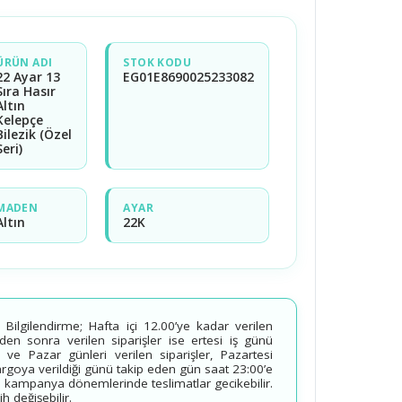
ÜRÜN ADI
STOK KODU
22 Ayar 13
EG01E8690025233082
Sıra Hasır
Altın
Kelepçe
Bilezik (Özel
Seri)
MADEN
AYAR
Altın
22K
ilgilendirme; Hafta içi 12.00’ye kadar verilen
’den sonra verilen siparişler ise ertesi iş günü
 ve Pazar günleri verilen siparişler, Pazartesi
kargoya verildiği günü takip eden gün saat 23:00’e
 kampanya dönemlerinde teslimatlar gecikebilir.
 değişebilir.