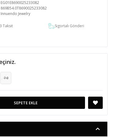
EG01E8690025233082
869B54.0T8690025233082
Innuendo Jewelry
3 Taksit
Sigortalı Gönderi
eçiniz.
7.0
SEPETE EKLE