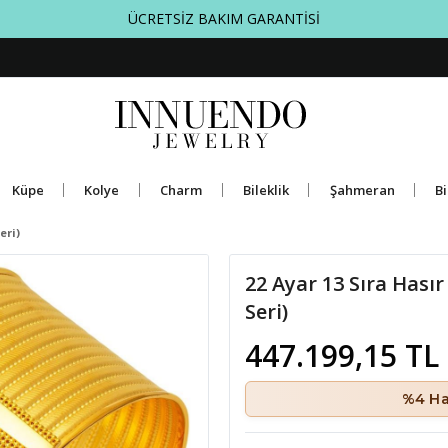
ÜCRETSİZ BAKIM GARANTİSİ
Küpe
Kolye
Charm
Bileklik
Şahmeran
Bi
eri)
22 Ayar 13 Sıra Hasır
Seri)
447.199,15 TL
%4 Ha